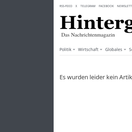
Skip
RSS-FEED
X
TELEGRAM
FACEBOOK
NEWSLETT
to
content
Das Nachrichtenmagazin
Politik
Wirtschaft
Globales
S
Es wurden leider kein Arti