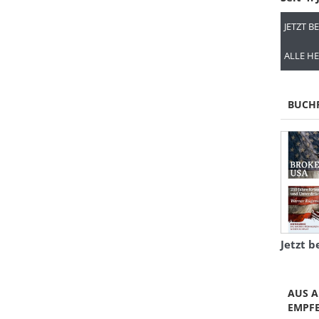
JETZT B
ALLE HE
BUCH
Jetzt b
AUS A
EMPF