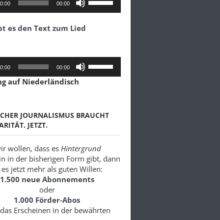
0:00
00:00
Hoch/Runter
benutzen,
bt es den Text zum Lied
um
die
Lautstärke
zu
Pfeiltasten
0:00
00:00
regeln.
Hoch/Runter
ng auf Niederländisch
benutzen,
um
die
Lautstärke
SCHER JOURNALISMUS BRAUCHT
zu
ARITÄT. JETZT.
regeln.
r wollen, dass es
Hintergrund
in in der bisherigen Form gibt, dann
es jetzt mehr als guten Willen:
1.500 neue Abonnements
oder
1.000 Förder-Abos
 das Erscheinen in der bewährten