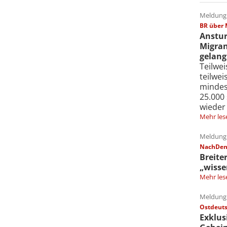
Meldung 
BR über 
Anstur
Migran
gelang
Teilwe
teilwe
mindes
25.000
wieder
Mehr les
Meldung 
NachDenk
Breite
„wisse
Mehr les
Meldung 
Ostdeuts
Exklus