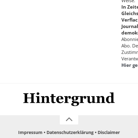
Weise.
In Zei
Gleich
Verfla
Journa
demokr
Abonnie
Abo. De
Zustimm
Verantw
Hier g
Impressum
Datenschutzerklärung
Disclaimer