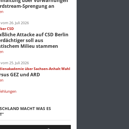
mhaltung über Vorwarnungen
rdstream-Sprengung an
en
vom 26. Juli 2026
über CSD
liche Attacke auf CSD Berlin
erdächtiger soll aus
stischem Milieu stammen
en
vom 25. Juli 2026
dienakademie über Sachsen-Anhalt Wahl
rsus GEZ und ARD
en
fehlungen
TSCHLAND MACHT WAS ES
T”
Pfeiltasten