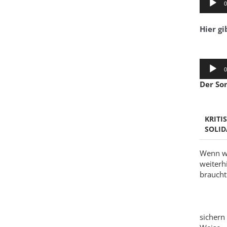
0
Player
Hier gi
Audio-
0
Player
Der So
KRITI
SOLID
Wenn wi
weiterh
braucht 
sichern