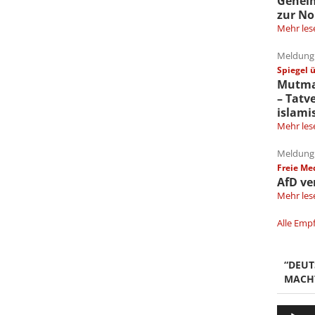
Gehei
zur No
Mehr les
Meldung 
Spiegel 
Mutmaß
– Tatv
islami
Mehr les
Meldung 
Freie Me
AfD ve
Mehr les
Alle Emp
“DEU
MACH
Audio-