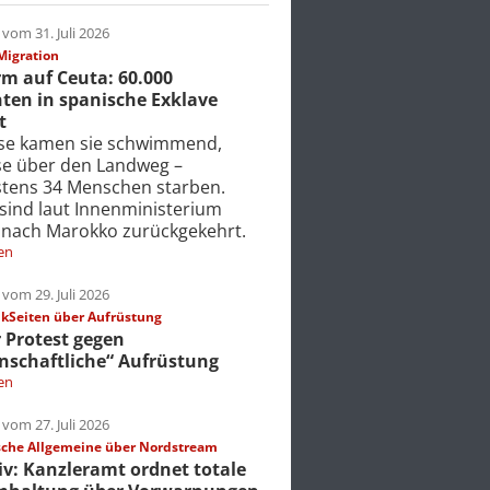
vom 31. Juli 2026
Migration
m auf Ceuta: 60.000
ten in spanische Exklave
t
ise kamen sie schwimmend,
ise über den Landweg –
tens 34 Menschen starben.
 sind laut Innenministerium
 nach Marokko zurückgekehrt.
en
vom 29. Juli 2026
Seiten über Aufrüstung
r Protest gegen
nschaftliche“ Aufrüstung
en
vom 27. Juli 2026
che Allgemeine über Nordstream
iv: Kanzleramt ordnet totale