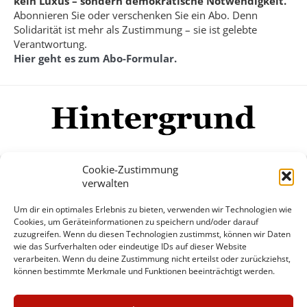
kein Luxus – sondern demokratische Notwendigkeit.
Abonnieren Sie oder verschenken Sie ein Abo. Denn
Solidarität ist mehr als Zustimmung – sie ist gelebte
Verantwortung.
Hier geht es zum Abo-Formular.
Cookie-Zustimmung
verwalten
Impressum
Datenschutzerklärung
Disclaimer
Um dir ein optimales Erlebnis zu bieten, verwenden wir Technologien wie
Mehr
Cookies, um Geräteinformationen zu speichern und/oder darauf
zuzugreifen. Wenn du diesen Technologien zustimmst, können wir Daten
wie das Surfverhalten oder eindeutige IDs auf dieser Website
© Copyright Hintergrund.de, 2015 - 2026
verarbeiten. Wenn du deine Zustimmung nicht erteilst oder zurückziehst,
können bestimmte Merkmale und Funktionen beeinträchtigt werden.
Zum Newsletter jetzt kostenlos