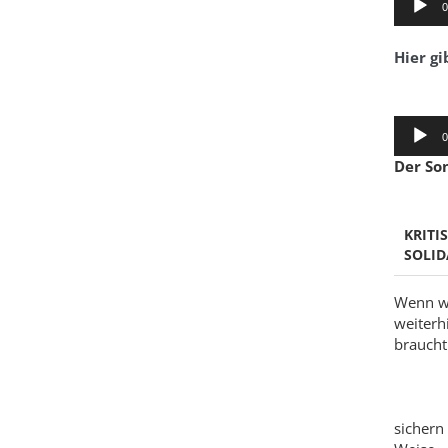
0
Player
Hier gi
Audio-
0
Player
Der So
KRITI
SOLID
Wenn wi
weiterh
braucht 
sichern