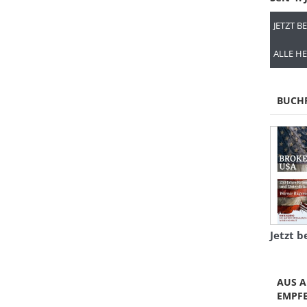
JETZT B
ALLE HE
BUCH
Jetzt b
AUS A
EMPF