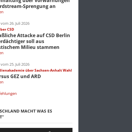
mhaltung über Vorwarnungen
rdstream-Sprengung an
en
vom 26. Juli 2026
über CSD
liche Attacke auf CSD Berlin
erdächtiger soll aus
stischem Milieu stammen
en
vom 25. Juli 2026
dienakademie über Sachsen-Anhalt Wahl
rsus GEZ und ARD
en
fehlungen
TSCHLAND MACHT WAS ES
T”
Pfeiltasten