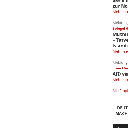
Gehei
zur No
Mehr les
Meldung 
Spiegel 
Mutmaß
– Tatv
islami
Mehr les
Meldung 
Freie Me
AfD ve
Mehr les
Alle Emp
“DEU
MACH
Audio-