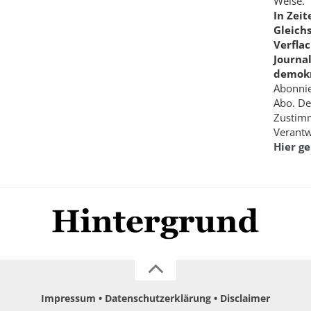
Weise.
In Zei
Gleich
Verfla
Journa
demokr
Abonnie
Abo. De
Zustimm
Verantw
Hier g
Impressum
Datenschutzerklärung
Disclaimer