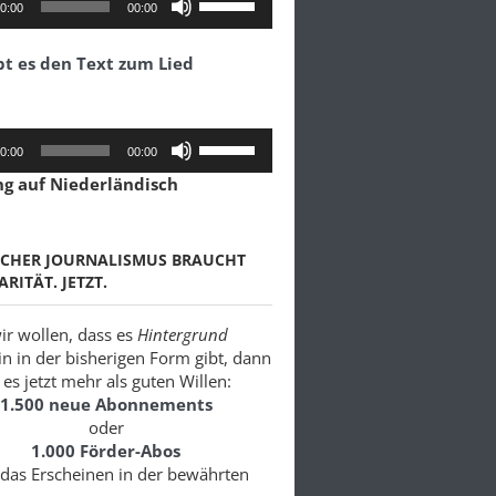
0:00
00:00
Hoch/Runter
benutzen,
bt es den Text zum Lied
um
die
Lautstärke
zu
Pfeiltasten
0:00
00:00
regeln.
Hoch/Runter
ng auf Niederländisch
benutzen,
um
die
Lautstärke
SCHER JOURNALISMUS BRAUCHT
zu
ARITÄT. JETZT.
regeln.
r wollen, dass es
Hintergrund
in in der bisherigen Form gibt, dann
es jetzt mehr als guten Willen:
1.500 neue Abonnements
oder
1.000 Förder-Abos
 das Erscheinen in der bewährten