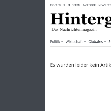
Skip
RSS-FEED
X
TELEGRAM
FACEBOOK
NEWSLETT
to
content
Das Nachrichtenmagazin
Politik
Wirtschaft
Globales
S
Es wurden leider kein Arti