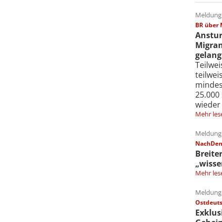
Meldung 
BR über 
Anstur
Migran
gelang
Teilwe
teilwe
mindes
25.000
wieder
Mehr les
Meldung 
NachDenk
Breite
„wisse
Mehr les
Meldung 
Ostdeuts
Exklus