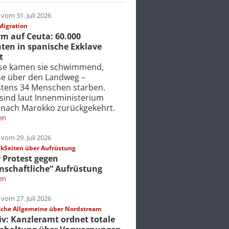
vom 31. Juli 2026
Migration
m auf Ceuta: 60.000
ten in spanische Exklave
t
ise kamen sie schwimmend,
ise über den Landweg –
tens 34 Menschen starben.
 sind laut Innenministerium
 nach Marokko zurückgekehrt.
en
vom 29. Juli 2026
Seiten über Aufrüstung
r Protest gegen
nschaftliche“ Aufrüstung
en
vom 27. Juli 2026
che Allgemeine über Nordstream
iv: Kanzleramt ordnet totale