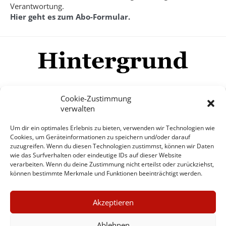
Verantwortung.
Hier geht es zum Abo-Formular.
Cookie-Zustimmung
verwalten
Impressum
Datenschutzerklärung
Disclaimer
Um dir ein optimales Erlebnis zu bieten, verwenden wir Technologien wie
Mehr
Cookies, um Geräteinformationen zu speichern und/oder darauf
zuzugreifen. Wenn du diesen Technologien zustimmst, können wir Daten
wie das Surfverhalten oder eindeutige IDs auf dieser Website
© Copyright Hintergrund.de, 2015 - 2026
verarbeiten. Wenn du deine Zustimmung nicht erteilst oder zurückziehst,
können bestimmte Merkmale und Funktionen beeinträchtigt werden.
Zum Newsletter jetzt kostenlos
×
anmelden
Akzeptieren
GUTER JOURNALISMUS
erscheint ca. alle 4 Wochen
KOSTET GELD
Ablehnen