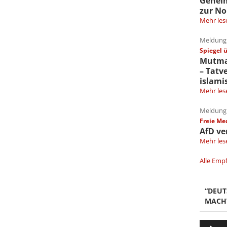
Gehei
zur No
Mehr les
Meldung 
Spiegel 
Mutmaß
– Tatv
islami
Mehr les
Meldung 
Freie Me
AfD ve
Mehr les
Alle Emp
“DEU
MACH
Audio-