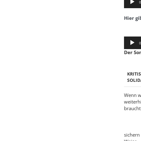
0
Player
Hier gi
Audio-
0
Player
Der So
KRITI
SOLID
Wenn wi
weiterh
braucht 
sichern