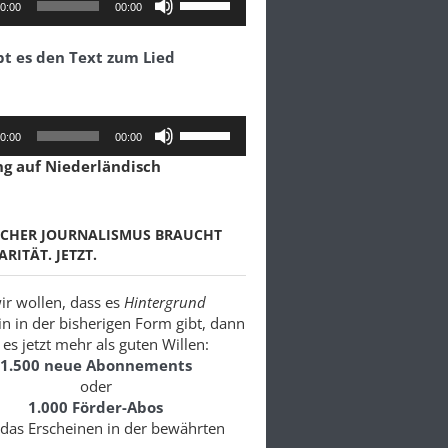
0:00
00:00
Hoch/Runter
benutzen,
bt es den Text zum Lied
um
die
Lautstärke
zu
Pfeiltasten
0:00
00:00
regeln.
Hoch/Runter
ng auf Niederländisch
benutzen,
um
die
Lautstärke
SCHER JOURNALISMUS BRAUCHT
zu
ARITÄT. JETZT.
regeln.
r wollen, dass es
Hintergrund
in in der bisherigen Form gibt, dann
es jetzt mehr als guten Willen:
1.500 neue Abonnements
oder
1.000 Förder-Abos
 das Erscheinen in der bewährten