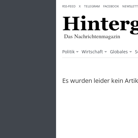
Skip
RSS-FEED
X
TELEGRAM
FACEBOOK
NEWSLETT
to
content
Das Nachrichtenmagazin
Politik
Wirtschaft
Globales
S
Es wurden leider kein Arti