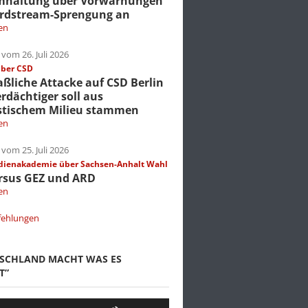
mhaltung über Vorwarnungen
rdstream-Sprengung an
en
vom 26. Juli 2026
über CSD
liche Attacke auf CSD Berlin
erdächtiger soll aus
stischem Milieu stammen
en
vom 25. Juli 2026
dienakademie über Sachsen-Anhalt Wahl
rsus GEZ und ARD
en
fehlungen
TSCHLAND MACHT WAS ES
T”
Pfeiltasten