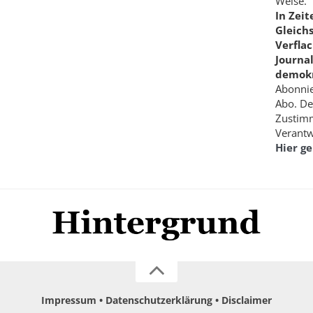
Weise.
In Zei
Gleich
Verfla
Journa
demokr
Abonnie
Abo. De
Zustimm
Verantw
Hier g
Impressum
Datenschutzerklärung
Disclaimer