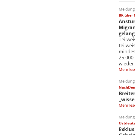
Meldung 
BR über 
Anstur
Migran
gelang
Teilwe
teilwe
mindes
25.000
wieder
Mehr les
Meldung 
NachDenk
Breite
„wisse
Mehr les
Meldung 
Ostdeuts
Exklus