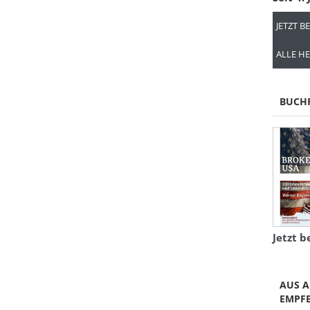
JETZT B
ALLE HE
BUCH
Jetzt b
AUS A
EMPF