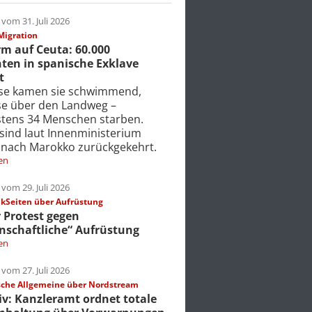
vom 31. Juli 2026
Migration
m auf Ceuta: 60.000
ten in spanische Exklave
t
ise kamen sie schwimmend,
ise über den Landweg –
tens 34 Menschen starben.
 sind laut Innenministerium
 nach Marokko zurückgekehrt.
en
vom 29. Juli 2026
Seiten über Aufrüstung
r Protest gegen
nschaftliche“ Aufrüstung
en
vom 27. Juli 2026
che Allgemeine über Nordstream
iv: Kanzleramt ordnet totale