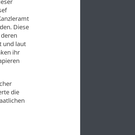
ieser
sef
Kanzleramt
nden. Diese
, deren
t und laut
ken ihr
apieren
lcher
rte die
aatlichen