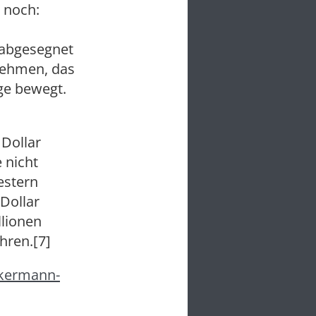
 noch:
 abgesegnet
rnehmen, das
ge bewegt.
 Dollar
 nicht
estern
Dollar
llionen
hren.[7]
ckermann-