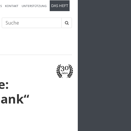
DAS HEFT
S
KONTAKT
UNTERSTÜTZUNG
Suche
nach:
e:
Bank“