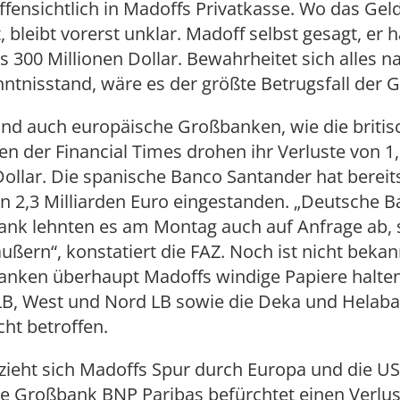
fensichtlich in Madoffs Privatkasse. Wo das Gel
t, bleibt vorerst unklar. Madoff selbst gesagt, er 
s 300 Millionen Dollar. Bewahrheitet sich alles 
nntnisstand, wäre es der größte Betrugsfall der 
ind auch europäische Großbanken, wie die briti
n der Financial Times drohen ihr Verluste von 1
Dollar. Die spanische Banco Santander hat bereit
n 2,3 Milliarden Euro eingestanden. „Deutsche 
k lehnten es am Montag auch auf Anfrage ab, s
ußern“, konstatiert die FAZ. Noch ist nicht bekan
anken überhaupt Madoffs windige Papiere halten.
B, West und Nord LB sowie die Deka und Helaba t
cht betroffen.
zieht sich Madoffs Spur durch Europa und die US
he Großbank BNP Paribas befürchtet einen Verlus