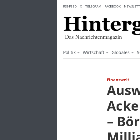
Skip
RSS-FEED
X
TELEGRAM
FACEBOOK
NEWSLETT
to
content
Das Nachrichtenmagazin
Politik
Wirtschaft
Globales
S
Finanzwelt
Ausw
Acke
– Bö
Mill