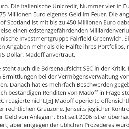
uro. Die italienische Unicredit, Nummer vier in E
75 Millionen Euro eigenes Geld im Feuer. Die an
of Scotland ist mit bis zu 450 Millionen Euro dabe
ise einen existenzgefährdenden Milliardenverlus
nische Investmentgruppe Fairfield Greenwich. Si
n Angaben mehr als die Hälfte ihres Portfolios, 
US Dollar, Madoff anvertraut.
e steht auch die Börsenaufsicht SEC in der Kritik. 
n Ermittlungen bei der Vermögensverwaltung vo
den. Danach hat es mehrfach Beschwerden gegeb
h beständigen Renditen von Madoff in Frage ste
SEC reagierte nicht.[5] Madoff operierte offensicht
ner rechtlichen Grauzone. Jenseits jeglicher Kontro
 Geld von Anlegern. Erst seit 2006 ist er überha
iert, aber entgegen der üblichen Prozederes wur