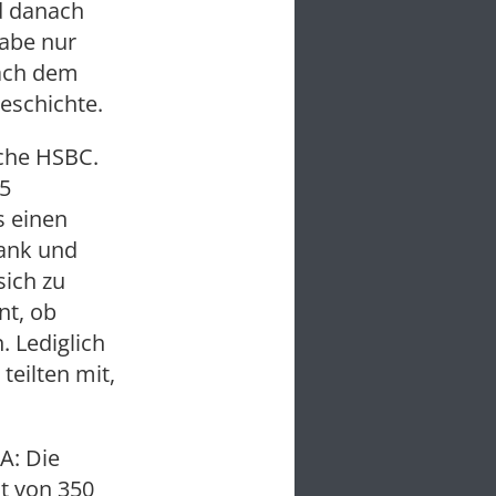
d danach
habe nur
nach dem
Geschichte.
sche HSBC.
,5
s einen
Bank und
ich zu
nt, ob
 Lediglich
eilten mit,
A: Die
t von 350