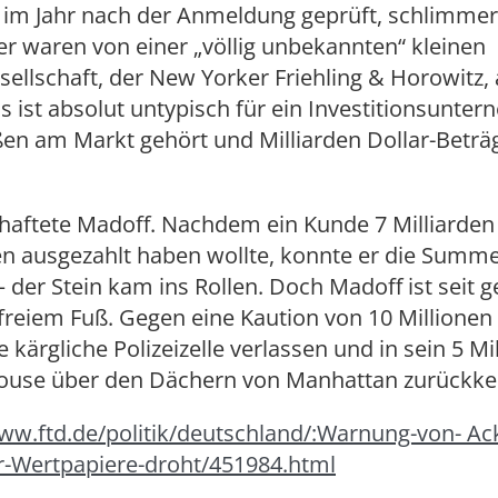
t im Jahr nach der Anmeldung geprüft, schlimmer
r waren von einer „völlig unbekannten“ kleinen
ellschaft, der New Yorker Friehling & Horowitz,
 ist absolut untypisch für ein Investitionsunte
ßen am Markt gehört und Milliarden Dollar-Beträ
haftete Madoff. Nachdem ein Kunde 7 Milliarden
en ausgezahlt haben wollte, konnte er die Summe
– der Stein kam ins Rollen. Doch Madoff ist seit g
freiem Fuß. Gegen eine Kaution von 10 Millionen 
e kärgliche Polizeizelle verlassen und in sein 5 Mi
ouse über den Dächern von Manhattan zurückke
www.ftd.de/politik/deutschland/:Warnung-von- A
er-Wertpapiere-droht/451984.html