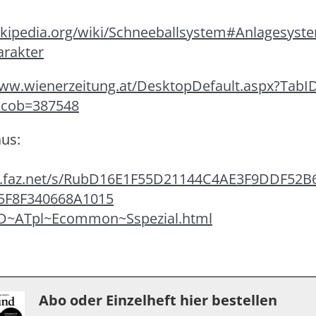
wikipedia.org/wiki/Schneeballsystem#Anlagesyst
arakter
www.wienerzeitung.at/DesktopDefault.aspx?Tab
&cob=387548
aus:
w.faz.net/s/RubD16E1F55D21144C4AE3F9DDF52B
5F8F340668A1015
D~ATpl~Ecommon~Sspezial.html
Abo oder Einzelheft hier bestellen