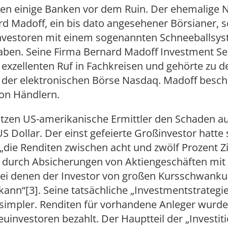
hen einige Banken vor dem Ruin. Der ehemalige 
d Madoff, ein bis dato angesehener Börsianer, s
Investoren mit einem sogenannten Schneeballsys
aben. Seine Firma Bernard Madoff Investment Sec
 exzellenten Ruf in Fachkreisen und gehörte zu 
 der elektronischen Börse Nasdaq. Madoff beschä
on Händlern.
ätzen US-amerikanische Ermittler den Schaden au
US Dollar. Der einst gefeierte Großinvestor hatte 
„die Renditen zwischen acht und zwölf Prozent Z
 durch Absicherungen von Aktiengeschäften mit
bei denen der Investor von großen Kursschwank
 kann“[3]. Seine tatsächliche „Investmentstrategi
 simpler. Renditen für vorhandene Anleger wurd
uinvestoren bezahlt. Der Hauptteil der „Investit