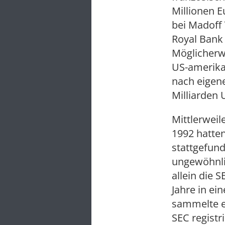
Millionen E
bei Madoff 
Royal Bank 
Möglicherwe
US-amerika
nach eigene
Milliarden 
Mittlerweil
1992 hatte
stattgefun
ungewöhnlic
allein die 
Jahre in ei
sammelte er
SEC registr