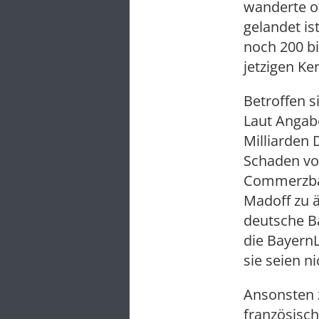
wanderte of
gelandet is
noch 200 bi
jetzigen Ke
Betroffen s
Laut Angabe
Milliarden 
Schaden vo
Commerzban
Madoff zu ä
deutsche B
die BayernL
sie seien ni
Ansonsten 
französisc