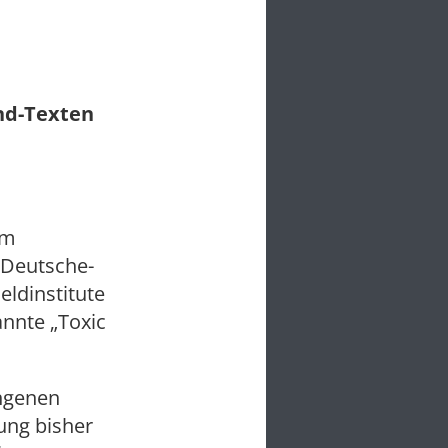
und-Texten
im
 Deutsche-
eldinstitute
nnte „Toxic
ngenen
rung bisher