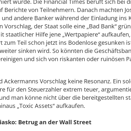
miert wurde. Die Financial Times beruft sich bei d
f Berichte von Teilnehmern. Danach machten Jo
und andere Banker während der Einladung ins 
n Vorschlag, der Staat solle eine „Bad Bank“ grü
it staatlicher Hilfe jene „Wertpapiere“ aufkaufen
 zum Teil schon jetzt ins Bodenlose gesunken is
weiter sinken wird. So könnten die Geschäftsban
ereinigen und sich von riskanten oder ruinösen P
nd Ackermanns Vorschlag keine Resonanz. Ein so
e für den Steuerzahler extrem teuer, argumentie
und man könne nicht über die bereitgestellten st
inaus „Toxic Assets“ aufkaufen.
iasko: Betrug an der Wall Street