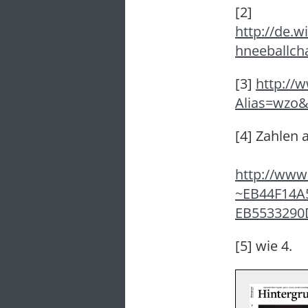
[2]
http://de.
hneeballch
[3]
http://
Alias=wzo
[4] Zahlen 
http://ww
~EB44F14A
EB5533290
[5] wie 4.