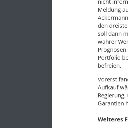
nicht infor
Meldung au
Ackermann 
den dreiste
soll dann m
wahrer Wert
Prognosen 
Portfolio b
befreien.
Vorerst fa
Aufkauf wär
Regierung, 
Garantien h
Weiteres F