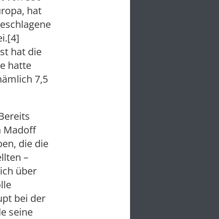
uropa, hat
geschlagene
i.[4]
t hat die
e hatte
nämlich 7,5
Bereits
n Madoff
en, die die
llten –
lich über
lle
upt bei der
de seine