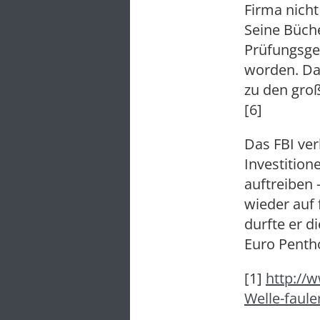
Firma nich
Seine Büche
Prüfungsges
worden. Das
zu den gro
[6]
Das FBI ver
Investition
auftreiben 
wieder auf 
durfte er di
Euro Penth
[1]
http://
Welle-faul