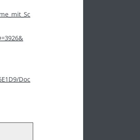
eme_mit_Sc
ID=3926&
6E1D9/Doc