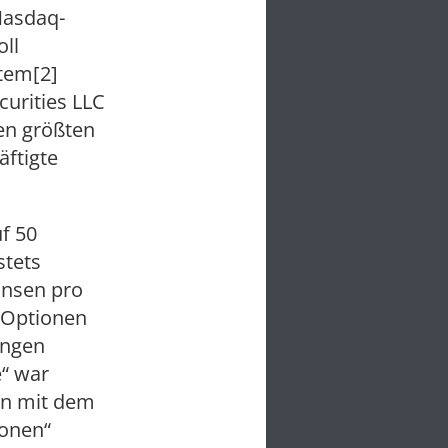
Nasdaq-
oll
tem[2]
urities LLC
den größten
ftigte
f 50
stets
insen pro
 Optionen
ungen
e“ war
en mit dem
ionen“