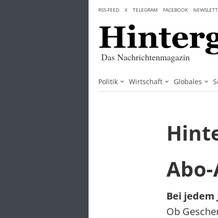
Skip
RSS-FEED
X
TELEGRAM
FACEBOOK
NEWSLETT
to
content
Das Nachrichtenmagazin
Politik
Wirtschaft
Globales
S
Hint
Abo-
Bei jedem 
Ob Geschen