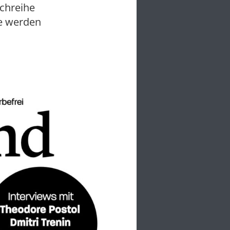
chreihe
e werden