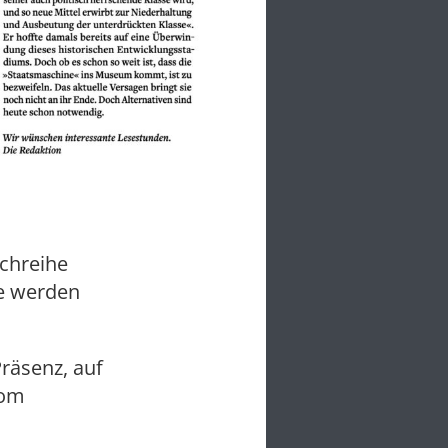
chreihe
e werden
räsenz, auf
vom