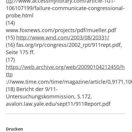
ttp
://www.accessmylibrary.com/article-1G1-
106107199/failure-communicate-congressional-
probe.html
(14)
www.foxnews.com/projects/pdf/mueller.pdf
(15)
http://www.wnd.com/2003/08/20331/
(16) fas.org/irp/congress/2002_rpt/911rept.pdf,
Seite 175 ff.
(17)
https://web.archive.org/web/20090104212450/h
ttp
://www.time.com/time/magazine/article/0,9171,10
(18) Bericht der 9/11-
Untersuchungskommission, S.172,
avalon.law.yale.edu/sept11/911Report.pdf
Drucken