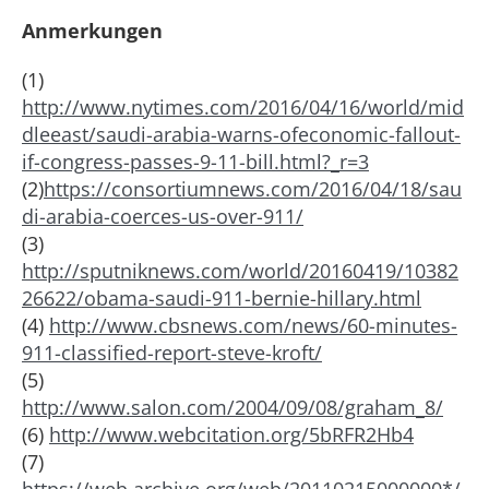
Anmerkungen
(1)
http://www.nytimes.com/2016/04/16/world/mid
dleeast/saudi-arabia-warns-ofeconomic-fallout-
if-congress-passes-9-11-bill.html?_r=3
(2)
https://consortiumnews.com/2016/04/18/sau
di-arabia-coerces-us-over-911/
(3)
http://sputniknews.com/world/20160419/10382
26622/obama-saudi-911-bernie-hillary.html
(4)
http://www.cbsnews.com/news/60-minutes-
911-classified-report-steve-kroft/
(5)
http://www.salon.com/2004/09/08/graham_8/
(6)
http://www.webcitation.org/5bRFR2Hb4
(7)