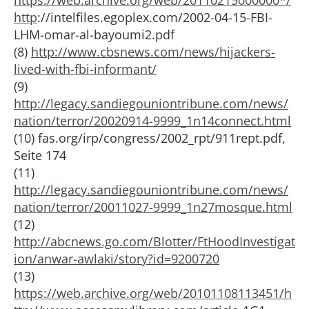
https://web.archive.org/web/20110215000000*/
http
://intelfiles.egoplex.com/2002-04-15-FBI-
LHM-omar-al-bayoumi2.pdf
(8)
http://www.cbsnews.com/news/hijackers-
lived-with-fbi-informant/
(9)
http://legacy.sandiegouniontribune.com/news/
nation/terror/20020914-9999_1n14connect.html
(10) fas.org/irp/congress/2002_rpt/911rept.pdf,
Seite 174
(11)
http://legacy.sandiegouniontribune.com/news/
nation/terror/20011027-9999_1n27mosque.html
(12)
http://abcnews.go.com/Blotter/FtHoodInvestigat
ion/anwar-awlaki/story?id=9200720
(13)
https://web.archive.org/web/20101108113451/h