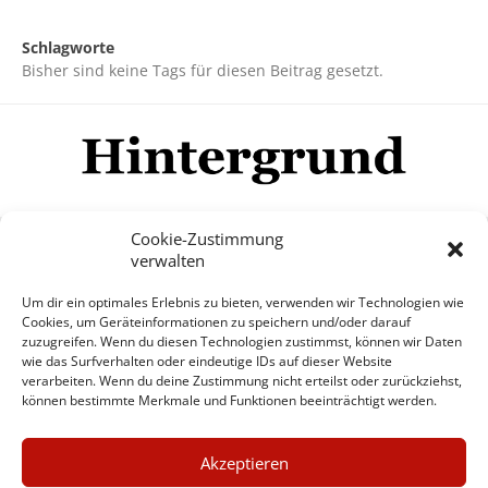
Schlagworte
Bisher sind keine Tags für diesen Beitrag gesetzt.
Cookie-Zustimmung
verwalten
Impressum
Datenschutzerklärung
Disclaimer
Um dir ein optimales Erlebnis zu bieten, verwenden wir Technologien wie
Mehr
Cookies, um Geräteinformationen zu speichern und/oder darauf
zuzugreifen. Wenn du diesen Technologien zustimmst, können wir Daten
wie das Surfverhalten oder eindeutige IDs auf dieser Website
© Copyright Hintergrund.de, 2015 - 2026
verarbeiten. Wenn du deine Zustimmung nicht erteilst oder zurückziehst,
können bestimmte Merkmale und Funktionen beeinträchtigt werden.
Zum Newsletter jetzt kostenlos
×
anmelden
Akzeptieren
GUTER JOURNALISMUS