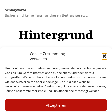
Schlagworte
Bisher sind keine Tags für diesen Beitrag gesetzt.
Cookie-Zustimmung
verwalten
Impressum
Datenschutzerklärung
Disclaimer
Um dir ein optimales Erlebnis zu bieten, verwenden wir Technologien wie
Mehr
Cookies, um Geräteinformationen zu speichern und/oder darauf
zuzugreifen. Wenn du diesen Technologien zustimmst, können wir Daten
wie das Surfverhalten oder eindeutige IDs auf dieser Website
© Copyright Hintergrund.de, 2015 - 2026
verarbeiten. Wenn du deine Zustimmung nicht erteilst oder zurückziehst,
können bestimmte Merkmale und Funktionen beeinträchtigt werden.
Zum Newsletter jetzt kostenlos
×
anmelden
Akzeptieren
GUTER JOURNALISMUS