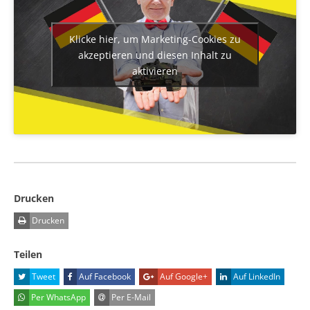
Klicke hier, um Marketing-Cookies zu
akzeptieren und diesen Inhalt zu
aktivieren
Drucken
Drucken
Teilen
Tweet
Auf Facebook
Auf Google+
Auf LinkedIn
Per WhatsApp
Per E-Mail