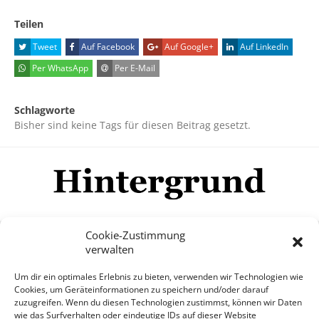
Teilen
Tweet
Auf Facebook
Auf Google+
Auf LinkedIn
Per WhatsApp
Per E-Mail
Schlagworte
Bisher sind keine Tags für diesen Beitrag gesetzt.
Cookie-Zustimmung
verwalten
Impressum
Datenschutzerklärung
Disclaimer
Um dir ein optimales Erlebnis zu bieten, verwenden wir Technologien wie
Mehr
Cookies, um Geräteinformationen zu speichern und/oder darauf
zuzugreifen. Wenn du diesen Technologien zustimmst, können wir Daten
wie das Surfverhalten oder eindeutige IDs auf dieser Website