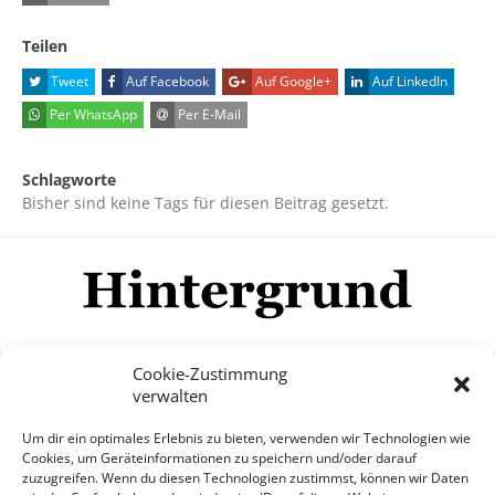
Teilen
Tweet
Auf Facebook
Auf Google+
Auf LinkedIn
Per WhatsApp
Per E-Mail
Schlagworte
Bisher sind keine Tags für diesen Beitrag gesetzt.
Cookie-Zustimmung
verwalten
Impressum
Datenschutzerklärung
Disclaimer
Um dir ein optimales Erlebnis zu bieten, verwenden wir Technologien wie
Mehr
Cookies, um Geräteinformationen zu speichern und/oder darauf
zuzugreifen. Wenn du diesen Technologien zustimmst, können wir Daten