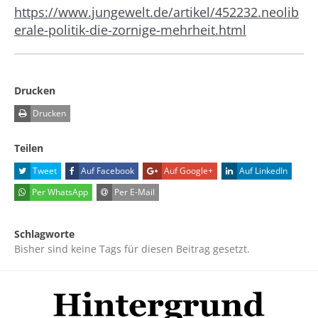
https://www.jungewelt.de/artikel/452232.neolib
erale-politik-die-zornige-mehrheit.html
Drucken
Drucken
Teilen
Tweet
Auf Facebook
Auf Google+
Auf LinkedIn
Per WhatsApp
Per E-Mail
Schlagworte
Bisher sind keine Tags für diesen Beitrag gesetzt.