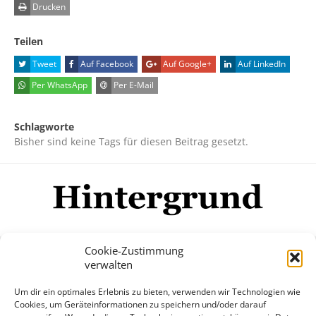
Drucken
Teilen
Tweet
Auf Facebook
Auf Google+
Auf LinkedIn
Per WhatsApp
Per E-Mail
Schlagworte
Bisher sind keine Tags für diesen Beitrag gesetzt.
Cookie-Zustimmung
verwalten
Impressum
Datenschutzerklärung
Disclaimer
Um dir ein optimales Erlebnis zu bieten, verwenden wir Technologien wie
Mehr
Cookies, um Geräteinformationen zu speichern und/oder darauf