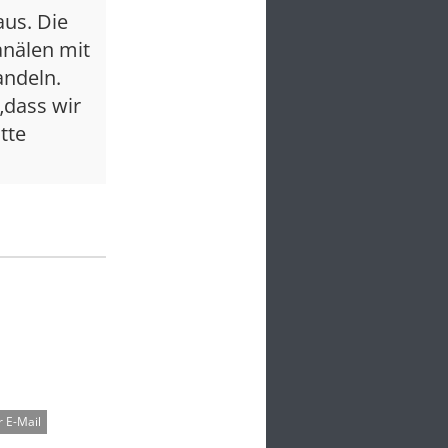
us. Die
anälen mit
andeln.
„dass wir
tte
 E-Mail