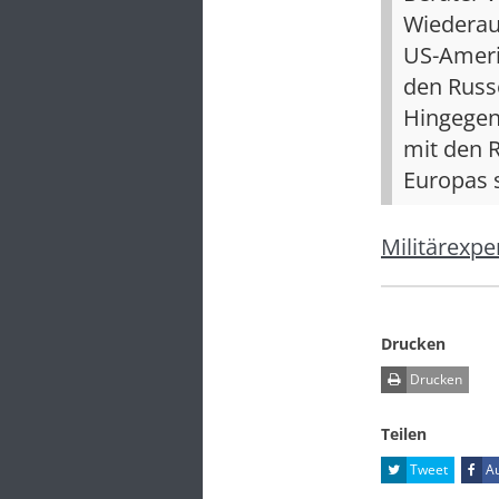
Wiederau
US-Ameri
den Russ
Hingegen 
mit den R
Europas s
Militärexpe
Drucken
Drucken
Teilen
Tweet
Au