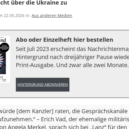
icht über die Ukraine zu
am 22.05.2026 in:
Aus anderen Medien
Abo oder Einzelheft hier bestellen
Seit Juli 2023 erscheint das Nachrichtenm
Hintergrund nach dreijähriger Pause wiede
Print-Ausgabe. Und zwar alle zwei Monate.
HINTERGRUND ABONNIEREN
 würde [dem Kanzler] raten, die Gesprächskanäle
fzunehmen.“ – Erich Vad, der ehemalige militäri
on Angela Merkel, sprach sich bei „Lanz“ für den