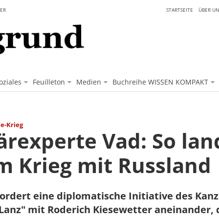
ER
STARTSEITE
ÜBER UN
oziales
Feuilleton
Medien
Buchreihe WISSEN KOMPAKT
e-Krieg
tärexperte Vad: So la
im Krieg mit Russland
fordert eine diplomatische Initiative des Kanzl
"Lanz" mit Roderich Kiesewetter aneinander, 