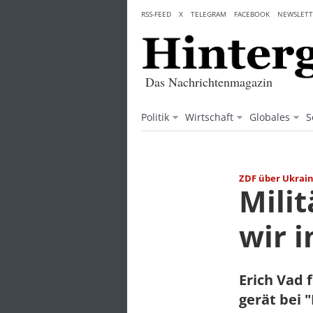
Skip
RSS-FEED
X
TELEGRAM
FACEBOOK
NEWSLETT
to
content
Das Nachrichtenmagazin
Politik
Wirtschaft
Globales
S
ZDF über Ukrain
Mili
wir 
Erich Vad 
gerät bei 