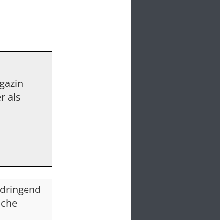
agazin
r als
 dringend
sche