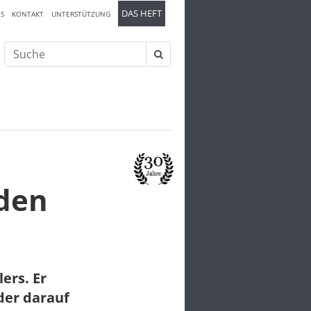
DAS HEFT
S
KONTAKT
UNTERSTÜTZUNG
Suche
nach:
nden
ers. Er
der darauf