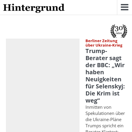
Skip
to
content
Berliner Zeitung
über Ukraine-Krieg
Trump-
Berater sagt
der BBC: „Wir
haben
Neuigkeiten
für Selenskyj:
Die Krim ist
weg“
Inmitten von
Spekulationen über
die Ukraine-Pläne
Trumps spricht ein
Berater Klartext: