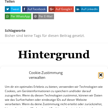
Teilen
Tweet
Auf Facebook
Auf Google+
Auf LinkedIn
Per WhatsApp
Per E-Mail
Schlagworte
Bisher sind keine Tags für diesen Beitrag gesetzt.
Cookie-Zustimmung
verwalten
Impressum
Datenschutzerklärung
Disclaimer
Um dir ein optimales Erlebnis zu bieten, verwenden wir Technologien wie
Mehr
Cookies, um Geräteinformationen zu speichern und/oder darauf
zuzugreifen. Wenn du diesen Technologien zustimmst, können wir Daten
wie das Surfverhalten oder eindeutige IDs auf dieser Website
© Copyright Hintergrund.de, 2015 - 2026
verarbeiten. Wenn du deine Zustimmung nicht erteilst oder zurückziehst,