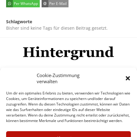
Per WhatsApp
Per E-Mail
Schlagworte
Bisher sind keine Tags für diesen Beitrag gesetzt.
Cookie-Zustimmung
verwalten
Impressum
Datenschutzerklärung
Disclaimer
Um dir ein optimales Erlebnis zu bieten, verwenden wir Technologien wie
Mehr
Cookies, um Geräteinformationen zu speichern und/oder darauf
zuzugreifen. Wenn du diesen Technologien zustimmst, können wir Daten
wie das Surfverhalten oder eindeutige IDs auf dieser Website
© Copyright Hintergrund.de, 2015 - 2026
verarbeiten. Wenn du deine Zustimmung nicht erteilst oder zurückziehst,
können bestimmte Merkmale und Funktionen beeinträchtigt werden.
Zum Newsletter jetzt kostenlos