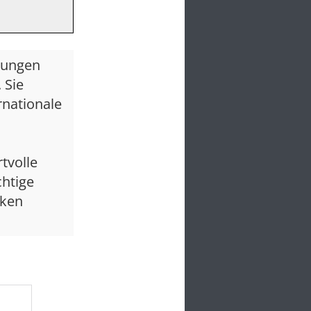
ftungen
 Sie
rnationale
tvolle
chtige
nken