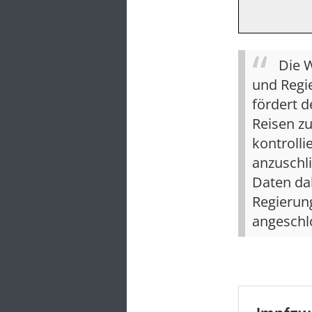
Die W
und Regie
fördert d
Reisen z
kontrolli
anzuschl
Daten da
Regierun
angeschl