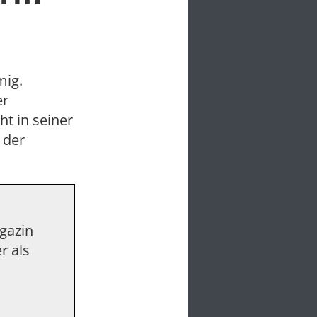
mig.
er
t in seiner
 der
agazin
r als