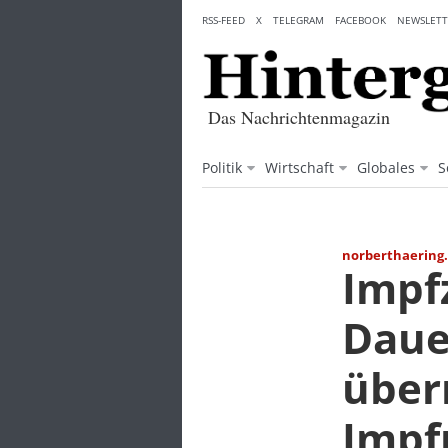
Skip
RSS-FEED
X
TELEGRAM
FACEBOOK
NEWSLETT
to
content
Das Nachrichtenmagazin
Politik
Wirtschaft
Globales
S
norberthaering
Impf
Daue
über
Impf