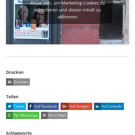
Klicke hier, um Marketing-Cookies zu
akzeptieren und diesen Inhalt zu
aktivieren
Drucken
Drucken
Teilen
Tweet
Auf Facebook
Auf Google+
Auf LinkedIn
Per WhatsApp
Per E-Mail
Schlagworte