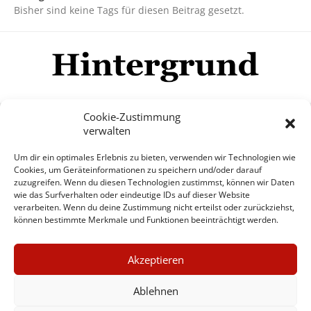
Bisher sind keine Tags für diesen Beitrag gesetzt.
Cookie-Zustimmung
verwalten
Impressum
Datenschutzerklärung
Disclaimer
Um dir ein optimales Erlebnis zu bieten, verwenden wir Technologien wie
Mehr
Cookies, um Geräteinformationen zu speichern und/oder darauf
zuzugreifen. Wenn du diesen Technologien zustimmst, können wir Daten
wie das Surfverhalten oder eindeutige IDs auf dieser Website
© Copyright Hintergrund.de, 2015 - 2026
verarbeiten. Wenn du deine Zustimmung nicht erteilst oder zurückziehst,
können bestimmte Merkmale und Funktionen beeinträchtigt werden.
Zum Newsletter jetzt kostenlos
×
anmelden
Akzeptieren
GUTER JOURNALISMUS
erscheint ca. alle 4 Wochen
KOSTET GELD
Ablehnen
E-Mail