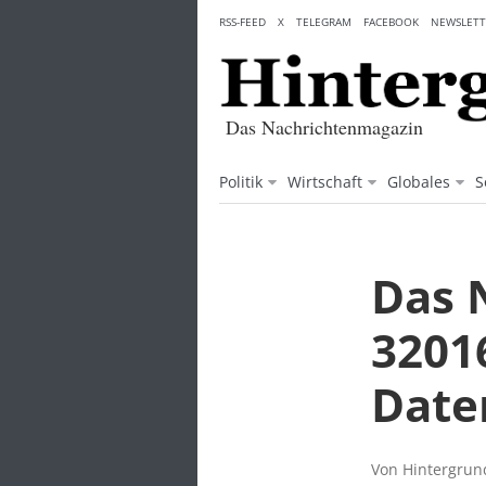
Skip
RSS-FEED
X
TELEGRAM
FACEBOOK
NEWSLETT
to
content
Das Nachrichtenmagazin
Politik
Wirtschaft
Globales
S
Das 
3201
Date
Von Hintergrund