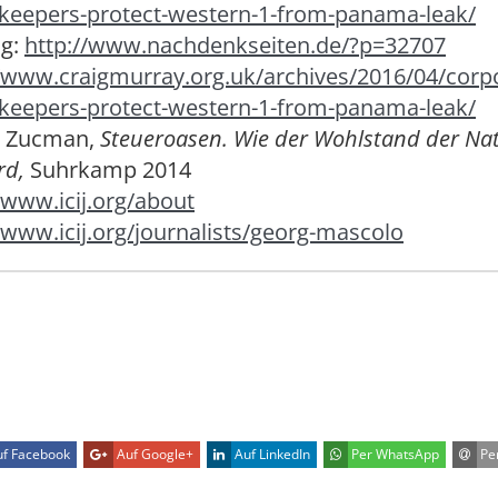
keepers-protect-western-1-from-panama-leak/
ng:
http://www.nachdenkseiten.de/?p=32707
//www.craigmurray.org.uk/archives/2016/04/corp
keepers-protect-western-1-from-panama-leak/
el Zucman,
Steueroasen. Wie der Wohlstand der Na
ird,
Suhrkamp 2014
/www.icij.org/about
/www.icij.org/journalists/georg-mascolo
f Facebook
Auf Google+
Auf LinkedIn
Per WhatsApp
Per