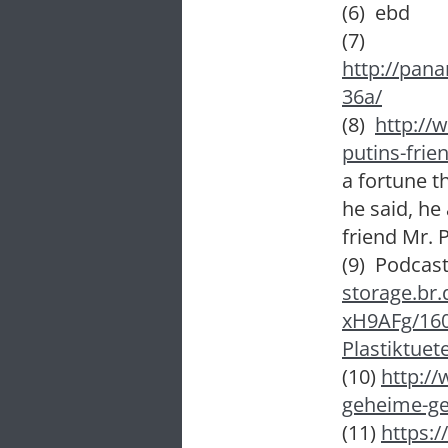
(6) ebd
(7)
http://pan
36a/
(8)
http://
putins-frie
a fortune t
he said, he
friend Mr. P
(9) Podcas
storage.br
xH9AFg/160
Plastiktue
(10)
http:/
geheime-ge
(11)
https: