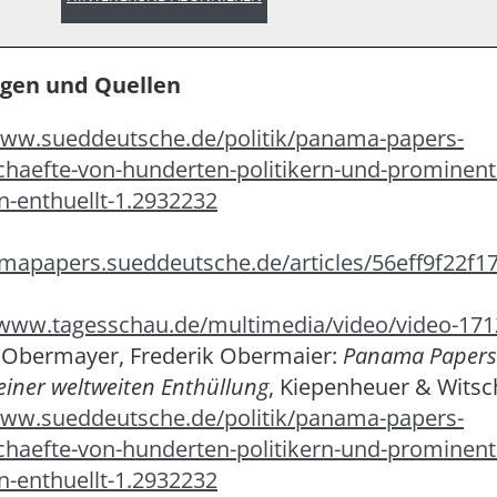
en und Quellen
www.sueddeutsche.de/politik/panama-papers-
haefte-von-hunderten-politikern-und-prominent
n-enthuellt-1.2932232
amapapers.sueddeutsche.de/articles/56eff9f22f1
/www.tagesschau.de/multimedia/video/video-171
n Obermayer, Frederik Obermaier:
Panama Papers.
einer weltweiten Enthüllung
, Kiepenheuer & Witsc
www.sueddeutsche.de/politik/panama-papers-
haefte-von-hunderten-politikern-und-prominent
n-enthuellt-1.2932232