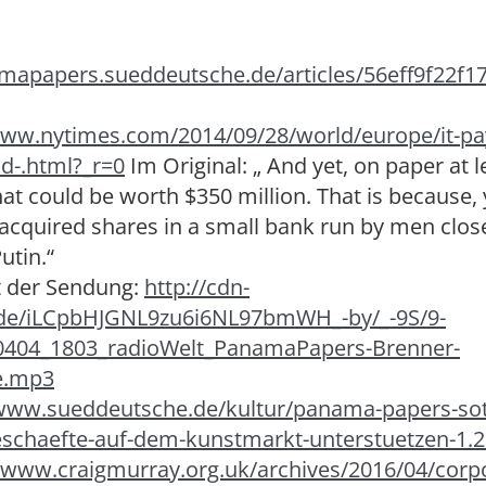
amapapers.sueddeutsche.de/articles/56eff9f22f1
www.nytimes.com/2014/09/28/world/europe/it-pa
nd-.html?_r=0
Im Original: „ And yet, on paper at l
hat could be worth $350 million. That is because,
 acquired shares in a small bank run by men close
utin.“
t der Sendung:
http://cdn-
.de/iLCpbHJGNL9zu6i6NL97bmWH_-by/_-9S/9-
404_1803_radioWelt_PanamaPapers-Brenner-
te.mp3
/www.sueddeutsche.de/kultur/panama-papers-sot
schaefte-auf-dem-kunstmarkt-unterstuetzen-1.
//www.craigmurray.org.uk/archives/2016/04/corp