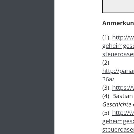
Anmerkung
(1)
http://
geheimgesc
steueroase
(2)
http://pan
36a/
(3)
https:/
(4) Bastia
Geschichte 
(5)
http://
geheimgesc
steueroase