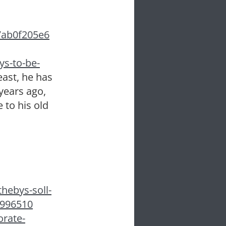
7ab0f205e6
ys-to-be-
east, he has
 years ago,
 to his old
hebys-soll-
2996510
orate-