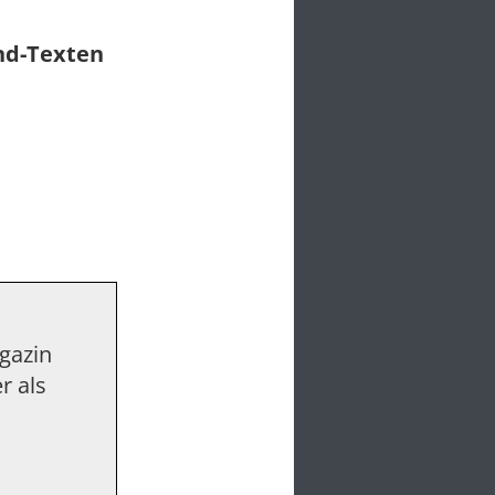
und-Texten
agazin
r als