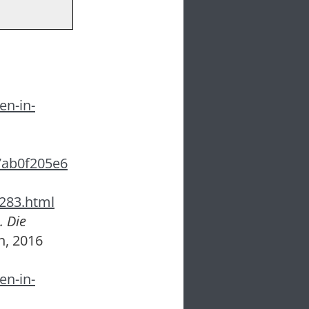
en-in-
7ab0f205e6
283.html
 Die
h, 2016
en-in-