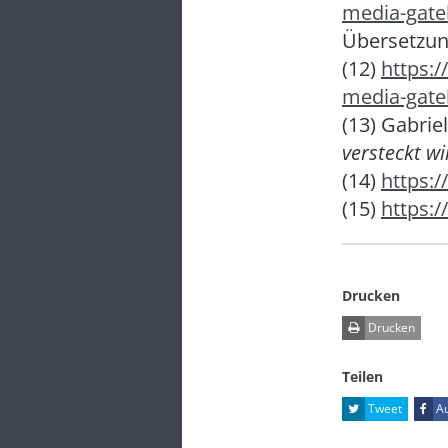
media-gate
Übersetzu
(12)
https:
media-gate
(13) Gabri
versteckt w
(14)
https:/
(15)
https:/
Drucken
Drucken
Teilen
Tweet
Au