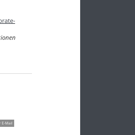
orate-
tionen
 E-Mail