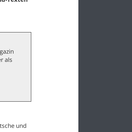
agazin
r als
utsche und