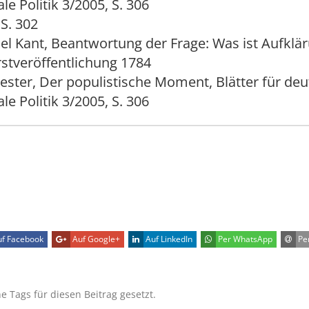
le Politik 3/2005, S. 306
 S. 302
l Kant, Beantwortung der Frage: Was ist Aufklär
Erstveröffentlichung 1784
riester, Der populistische Moment, Blätter für de
le Politik 3/2005, S. 306
f Facebook
Auf Google+
Auf LinkedIn
Per WhatsApp
Per
ne Tags für diesen Beitrag gesetzt.