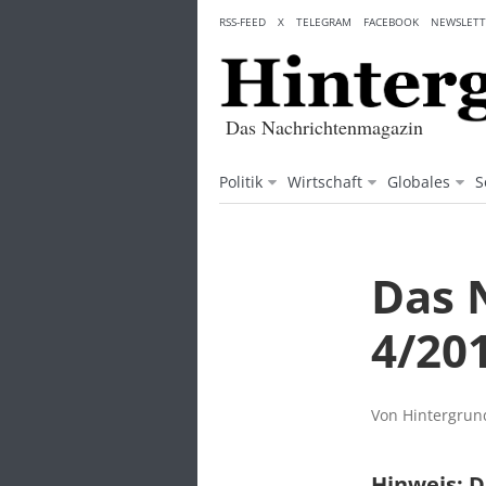
Skip
RSS-FEED
X
TELEGRAM
FACEBOOK
NEWSLETT
to
content
Das Nachrichtenmagazin
Politik
Wirtschaft
Globales
S
Das 
4/20
Von Hintergrund
Hinweis: D