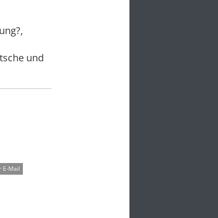
ung?,
utsche und
 E-Mail