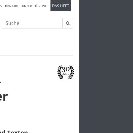
DAS HEFT
S
KONTAKT
UNTERSTÜTZUNG
Suche
nach:
–
er
und-Texten