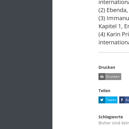
internationa
(2) Ebenda,
(3) Immanue
Kapitel 1, 
(4) Karin P
internationa
Drucken
Drucken
Teilen
Tweet
Au
Schlagworte
Bisher sind kei