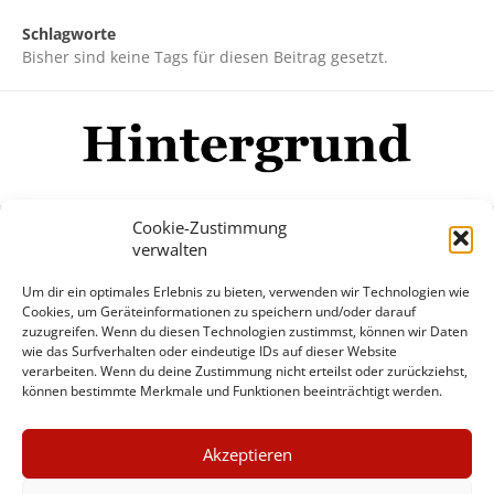
Schlagworte
Bisher sind keine Tags für diesen Beitrag gesetzt.
Cookie-Zustimmung
verwalten
Impressum
Datenschutzerklärung
Disclaimer
Um dir ein optimales Erlebnis zu bieten, verwenden wir Technologien wie
Mehr
Cookies, um Geräteinformationen zu speichern und/oder darauf
zuzugreifen. Wenn du diesen Technologien zustimmst, können wir Daten
wie das Surfverhalten oder eindeutige IDs auf dieser Website
© Copyright Hintergrund.de, 2015 - 2026
verarbeiten. Wenn du deine Zustimmung nicht erteilst oder zurückziehst,
können bestimmte Merkmale und Funktionen beeinträchtigt werden.
Zum Newsletter jetzt kostenlos
×
anmelden
Akzeptieren
GUTER JOURNALISMUS
erscheint ca. alle 4 Wochen
KOSTET GELD