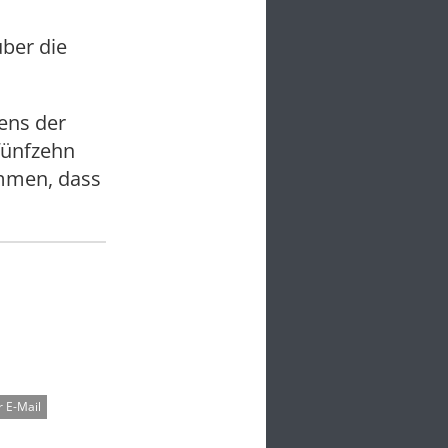
ber die
tens der
fünfzehn
ommen, dass
 E-Mail