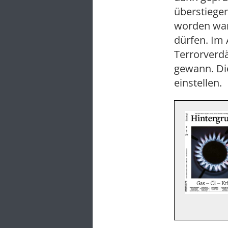
überstiege
worden ware
dürfen. Im 
Terrorverd
gewann. Di
einstellen.