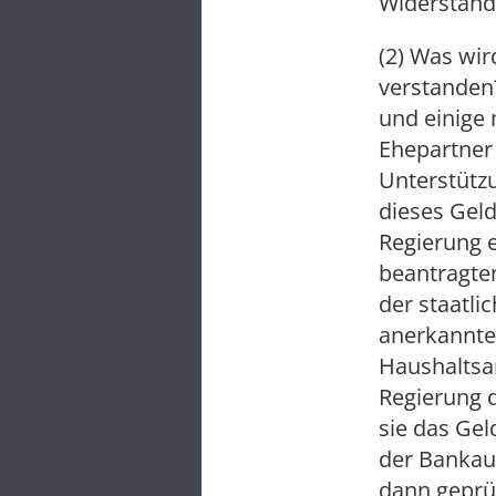
Widerstand
(2) Was wir
verstanden?
und einige
Ehepartner 
Unterstütz
dieses Geld
Regierung e
beantragten
der staatli
anerkannte
Haushaltsa
Regierung 
sie das Gel
der Bankau
dann geprüf