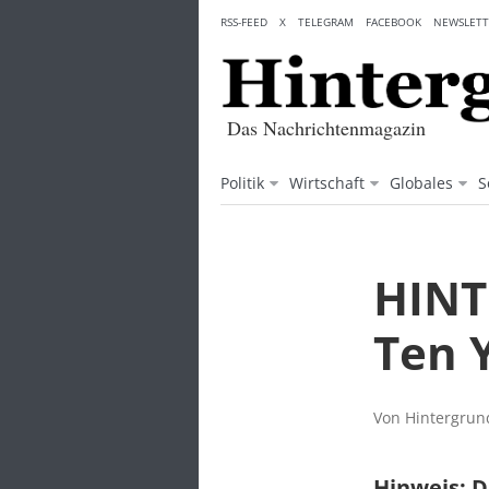
Skip
RSS-FEED
X
TELEGRAM
FACEBOOK
NEWSLETT
to
content
Das Nachrichtenmagazin
Politik
Wirtschaft
Globales
S
HINT
Ten 
Von Hintergrund
Hinweis: D