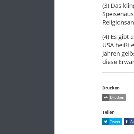
(3) Das kli
Speisenaus
Religionsa
(4) Es gibt
USA heißt e
Jahren gel
diese Erwar
Drucken
Drucken
Teilen
Tweet
Au