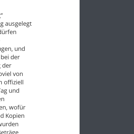
“
ng ausgelegt
dürfen
e
ngen, und
bei der
g der
oviel von
offiziell
Tag und
en
en, wofür
nd Kopien
 wurden
Beträge