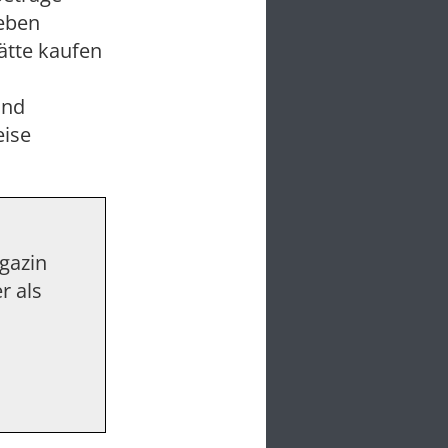
geben
ätte kaufen
und
eise
agazin
r als