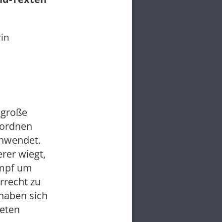
rin
 große
uordnen
anwendet.
rer wiegt,
Kampf um
rrecht zu
haben sich
neten