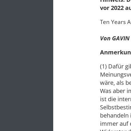
vor 2022 a
Ten Years A
Von GAVIN
Anmerkun
(1) Dafür g
Meinungsve
wäre, als b
Was aber i
ist die int
Selbstbest
behandeln 
immer auf 