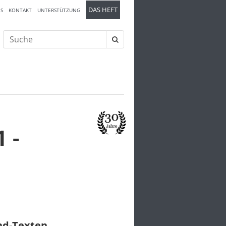
DAS HEFT
S
KONTAKT
UNTERSTÜTZUNG
Suche
nach:
 -
und-Texten