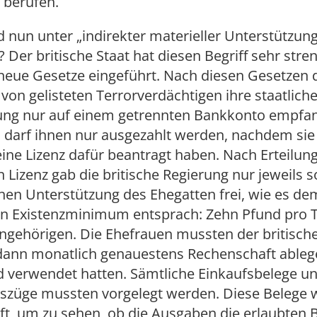
 berufen.
d nun unter „indirekter materieller Unterstützung
 Der britische Staat hat diesen Begriff sehr stre
 neue Gesetze eingeführt. Nach diesen Gesetzen 
von gelisteten Terrorverdächtigen ihre staatlich
ung nur auf einem getrennten Bankkonto empfa
 darf ihnen nur ausgezahlt werden, nachdem sie 
ine Lizenz dafür beantragt haben. Nach Erteilun
 Lizenz gab die britische Regierung nur jeweils s
chen Unterstützung des Ehegatten frei, wie es dem 
n Existenzminimum entsprach: Zehn Pfund pro 
ngehörigen. Die Ehefrauen mussten der britisch
dann monatlich genauestens Rechenschaft ableg
d verwendet hatten. Sämtliche Einkaufsbelege u
szüge mussten vorgelegt werden. Diese Belege
t, um zu sehen, ob die Ausgaben die erlaubten 