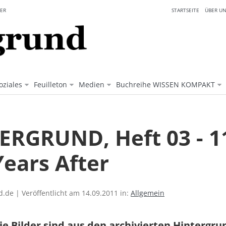
ER
STARTSEITE
ÜBER UN
oziales
Feuilleton
Medien
Buchreihe WISSEN KOMPAKT
ERGRUND, Heft 03 - 11
Years After
.de | Veröffentlicht am 14.09.2011 in:
Allgemein
ie Bilder sind aus den archivierten Hintergr