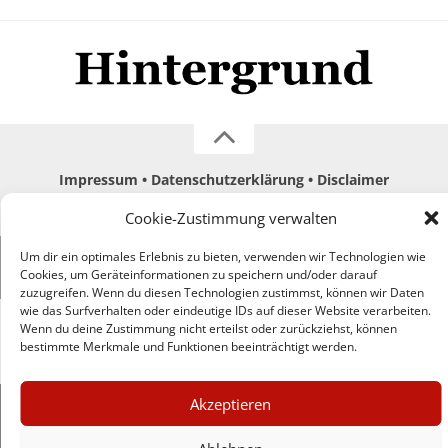
Impressum
Datenschutzerklärung
Disclaimer
Mehr
Cookie-Zustimmung verwalten
Um dir ein optimales Erlebnis zu bieten, verwenden wir Technologien wie
© Copyright Hintergrund.de, 2015 - 2026
Cookies, um Geräteinformationen zu speichern und/oder darauf
zuzugreifen. Wenn du diesen Technologien zustimmst, können wir Daten
wie das Surfverhalten oder eindeutige IDs auf dieser Website verarbeiten.
Zum Newsletter jetzt kostenlos
Wenn du deine Zustimmung nicht erteilst oder zurückziehst, können
bestimmte Merkmale und Funktionen beeinträchtigt werden.
anmelden
erscheint ca. alle 4 Wochen
×
Akzeptieren
E-Mail
GUTER JOURNALISMUS
KOSTET GELD