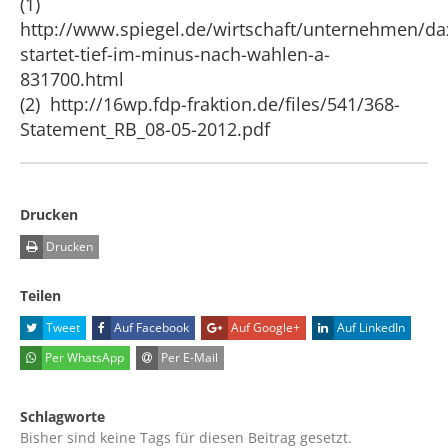
(1)
http://www.spiegel.de/wirtschaft/unternehmen/da
startet-tief-im-minus-nach-wahlen-a-
831700.html
(2) http://16wp.fdp-fraktion.de/files/541/368-
Statement_RB_08-05-2012.pdf
Drucken
Drucken
Teilen
Tweet
Auf Facebook
Auf Google+
Auf LinkedIn
Per WhatsApp
Per E-Mail
Schlagworte
Bisher sind keine Tags für diesen Beitrag gesetzt.