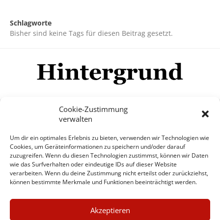
Schlagworte
Bisher sind keine Tags für diesen Beitrag gesetzt.
Cookie-Zustimmung
verwalten
Impressum
Datenschutzerklärung
Disclaimer
Um dir ein optimales Erlebnis zu bieten, verwenden wir Technologien wie
Mehr
Cookies, um Geräteinformationen zu speichern und/oder darauf
zuzugreifen. Wenn du diesen Technologien zustimmst, können wir Daten
wie das Surfverhalten oder eindeutige IDs auf dieser Website
© Copyright Hintergrund.de, 2015 - 2026
verarbeiten. Wenn du deine Zustimmung nicht erteilst oder zurückziehst,
können bestimmte Merkmale und Funktionen beeinträchtigt werden.
Zum Newsletter jetzt kostenlos
×
anmelden
Akzeptieren
GUTER JOURNALISMUS