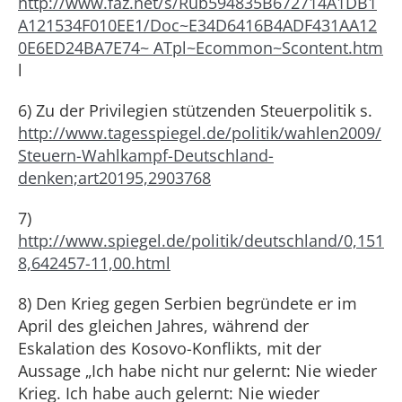
http://www.faz.net/s/Rub594835B672714A1DB1
A121534F010EE1/Doc~E34D6416B4ADF431AA12
0E6ED24BA7E74~ ATpl~Ecommon~Scontent.htm
l
6) Zu der Privilegien stützenden Steuerpolitik s.
http://www.tagesspiegel.de/politik/wahlen2009/
Steuern-Wahlkampf-Deutschland-
denken;art20195,2903768
7)
http://www.spiegel.de/politik/deutschland/0,151
8,642457-11,00.html
8) Den Krieg gegen Serbien begründete er im
April des gleichen Jahres, während der
Eskalation des Kosovo-Konflikts, mit der
Aussage „Ich habe nicht nur gelernt: Nie wieder
Krieg. Ich habe auch gelernt: Nie wieder