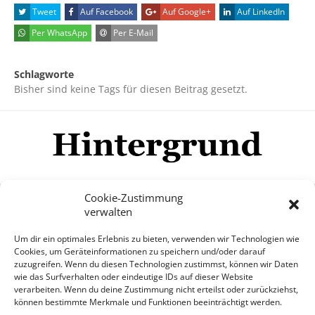
Tweet
Auf Facebook
Auf Google+
Auf LinkedIn
Per WhatsApp
Per E-Mail
Schlagworte
Bisher sind keine Tags für diesen Beitrag gesetzt.
Cookie-Zustimmung
verwalten
Impressum
Datenschutzerklärung
Disclaimer
Um dir ein optimales Erlebnis zu bieten, verwenden wir Technologien wie
Mehr
Cookies, um Geräteinformationen zu speichern und/oder darauf
zuzugreifen. Wenn du diesen Technologien zustimmst, können wir Daten
wie das Surfverhalten oder eindeutige IDs auf dieser Website
© Copyright Hintergrund.de, 2015 - 2026
verarbeiten. Wenn du deine Zustimmung nicht erteilst oder zurückziehst,
können bestimmte Merkmale und Funktionen beeinträchtigt werden.