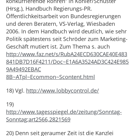
konkurrierende Röhren“ in Köhler/Schuster
(Hrsg.), Handbuch Regierungs-PR.
Öffentlichkeitsarbeit von Bundesregierungen
und deren Beratern, VS-Verlag, Wiesbaden
2006. In dem Handbuch wird deutlich, wie sehr
Politik spätestens seit Schröder zum Marketing-
Geschäft mutiert ist. Zum Thema s. auch
http://www.faz.net/s/RubA24ECD630CAE40E483
841DB7D16F4211/Doc~E1A6A3524AD3C424E985
9A49492EBAC
8B~ATpl~Ecommon~Scontent.html
18) Vgl.
http://www.lobbycontrol.de/
19)
http://www.tagesspiegel.de/zeitung/Sonntag-
Sonntag;art2566,2821569
20) Denn seit geraumer Zeit ist die Kanzlei