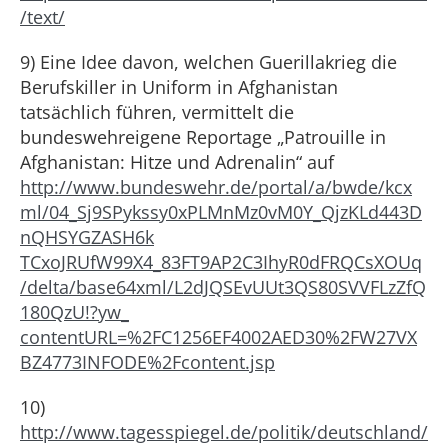
/text/
9) Eine Idee davon, welchen Guerillakrieg die
Berufskiller in Uniform in Afghanistan
tatsächlich führen, vermittelt die
bundeswehreigene Reportage „Patrouille in
Afghanistan: Hitze und Adrenalin“ auf
http://www.bundeswehr.de/portal/a/bwde/kcx
ml/04_Sj9SPykssy0xPLMnMz0vM0Y_QjzKLd443D
nQHSYGZASH6k
TCxoJRUfW99X4_83FT9AP2C3IhyR0dFRQCsXOUq
/delta/base64xml/L2dJQSEvUUt3QS80SVVFLzZfQ
180QzU!?yw_
contentURL=%2FC1256EF4002AED30%2FW27VX
BZ4773INFODE%2Fcontent.jsp
10)
http://www.tagesspiegel.de/politik/deutschland/