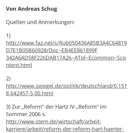
Von Andreas Schug
Quellen und Anmerkungen:
1)
http://www.faz.net/s/Rub050436A85B3A4C64819
D7E1B05B60928/Doc~EB4EE861899F
342A6AD58F226DAB17A26~ATpl~Ecommon~Sco
ntent.html
2)
http://www.spiegel.de/politik/deutschland/0,151
8,642457-5,00.html
3) Zur „Reform“ der Hartz IV-„Reform“ im
Sommer 2006 s.
http://www.stern.de/wirtschaft/arbeit-
karriere/arbeit/reform-der-reform-hart-haerter-