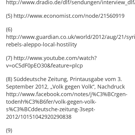
http://www.dradio.de/dlf/sendungen/interview_dl
(5) http://www.economist.com/node/21560919
(6)
http://www.guardian.co.uk/world/2012/aug/21/syr
rebels-aleppo-local-hostility
(7) http://www.youtube.com/watch?
v=oC5dF0pEO30&feature=plcp
(8) Süddeutsche Zeitung, Printausgabe vom 3.
September 2012, „Volk gegen Volk“, Nachdruck
http://www.facebook.com/notes/j%C3%BCrgen-
todenh%C3%B6fer/volk-gegen-volk-
s%C3%BCddeutsche-zeitung-3sept-
2012/10151042920290838
(9)