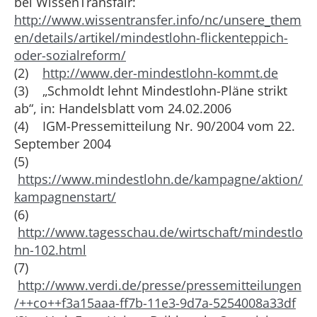
bei WissenTransfair:
http://www.wissentransfer.info/nc/unsere_them
en/details/artikel/mindestlohn-flickenteppich-
oder-sozialreform/
(2)
http://www.der-mindestlohn-kommt.de
(3) „Schmoldt lehnt Mindestlohn-Pläne strikt
ab“, in: Handelsblatt vom 24.02.2006
(4) IGM-Pressemitteilung Nr. 90/2004 vom 22.
September 2004
(5)
https://www.mindestlohn.de/kampagne/aktion/
kampagnenstart/
(6)
http://www.tagesschau.de/wirtschaft/mindestlo
hn-102.html
(7)
http://www.verdi.de/presse/pressemitteilungen
/++co++f3a15aaa-ff7b-11e3-9d7a-5254008a33df