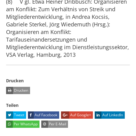
(8) V gl. Etwa Heiner Dribbusch: Organisieren
am Konflikt: Zum Verhältnis von Streik und
Mitgliederentwicklung, in Andrea Kocsis,
Gabriele Sterkel, Jörg Wiedemuth (Hrsg.):
Organisieren am Konflikt:
Tarifauseinandersetzungen und
Mitgliederentwicklung im Dienstleistungssektor,
VSA Verlag, Hamburg, 2013
Drucken
Drucken
Teilen
Tweet
Auf Facebook
Auf Google+
Auf LinkedIn
Per WhatsApp
Per E-Mail