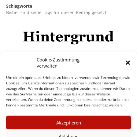
Schlagworte
Bisher sind keine Tags für diesen Beitrag gesetzt.
Cookie-Zustimmung
verwalten
Impressum
Datenschutzerklärung
Disclaimer
Um dir ein optimales Erlebnis zu bieten, verwenden wir Technologien wie
Mehr
Cookies, um Geräteinformationen zu speichern und/oder darauf
zuzugreifen. Wenn du diesen Technologien zustimmst, können wir Daten
wie das Surfverhalten oder eindeutige IDs auf dieser Website
© Copyright Hintergrund.de, 2015 - 2026
verarbeiten. Wenn du deine Zustimmung nicht erteilst oder zurückziehst,
können bestimmte Merkmale und Funktionen beeinträchtigt werden.
Zum Newsletter jetzt kostenlos
×
anmelden
Akzeptieren
GUTER JOURNALISMUS
erscheint ca. alle 4 Wochen
KOSTET GELD
Ablehnen