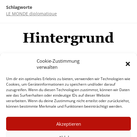
Schlagworte
LE MONDE diplomatique
Cookie-Zustimmung
verwalten
Impressum
Datenschutzerklärung
Disclaimer
Um dir ein optimales Erlebnis zu bieten, verwenden wir Technologien wie
Mehr
Cookies, um Geräteinformationen zu speichern und/oder darauf
zuzugreifen. Wenn du diesen Technologien zustimmst, können wir Daten
wie das Surfverhalten oder eindeutige IDs auf dieser Website
© Copyright Hintergrund.de, 2015 - 2026
verarbeiten. Wenn du deine Zustimmung nicht erteilst oder zurückziehst,
können bestimmte Merkmale und Funktionen beeinträchtigt werden.
Zum Newsletter jetzt kostenlos
×
anmelden
Akzeptieren
GUTER JOURNALISMUS
erscheint ca. alle 4 Wochen
KOSTET GELD