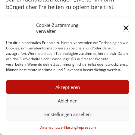
bürgerlicher Freiheiten zu opfern bereit ist.
Das ist die düstere Wahrheit – die mit einer
Cookie-Zustimmung
noch düsteren Erkenntnis einhergeht: Wo die
verwalten
Brandstifter die Rolle der Feuerwehr
übernommen haben, da wird die Flamme des
Um dir ein optimales Erlebnis zu bieten, verwenden wir Technologien wie
Cookies, um Geräteinformationen zu speichern und/oder darauf
Terrorismus lange nicht erlöschen.
zuzugreifen. Wenn du diesen Technologien zustimmst, können wir Daten
wie das Surfverhalten oder eindeutige IDs auf dieser Website
verarbeiten. Wenn du deine Zustimmung nicht erteilst oder zurückziehst,
Abo oder Einzelheft hier
können bestimmte Merkmale und Funktionen beeinträchtigt werden.
bestellen
×
Seit Juli 2023 erscheint das
Akzeptieren
GUTER JOURNALISMUS
Nachrichtenmagazin
KOSTET GELD
Hintergrund nach
Ablehnen
dreijähriger Pause wieder
Einstellungen ansehen
als Print-Ausgabe. Und
UNTERSTÜTZEN SIE
zwar alle zwei Monate.
HINTERGRUND
Datenschutzerklärung
Impressum