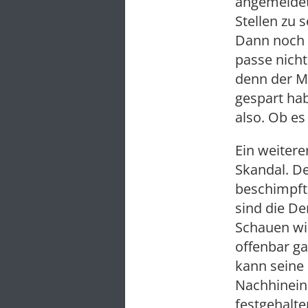
angemeldet
Stellen zu
Dann noch e
passe nicht
denn der Ma
gespart hab
also. Ob e
Ein weitere
Skandal. D
beschimpft. 
sind die De
Schauen wir
offenbar ga
kann seine 
Nachhinein
festgehalte