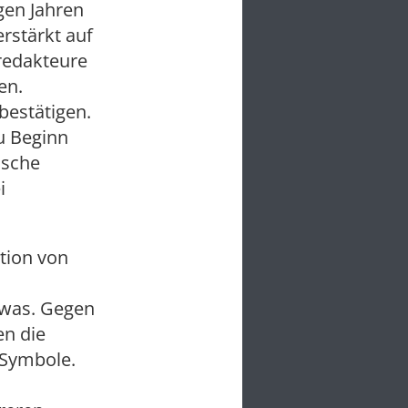
gen Jahren
rstärkt auf
redakteure
en.
bestätigen.
u Beginn
ische
i
tion von
 was. Gegen
en die
 Symbole.