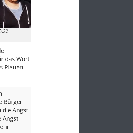
.22.
le
ir das Wort
s Plauen.
n
e Bürger
 die Angst
e Angst
mehr