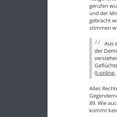
gerufen wu
und der Mi
gebracht we
stimmen wi
Aus 
der Demo
verstehe
Geflüchte
(
t-o
nline
,
Alles Recht
Gegendemon
89. Wie auc
kommt kein