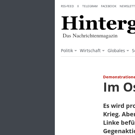
Skip
RSS-FEED
X
TELEGRAM
FACEBOOK
NEWSLETT
to
content
Das Nachrichtenmagazin
Politik
Wirtschaft
Globales
S
Demonstratione
Im O
Es wird pr
Krieg. Abe
Linke befü
Gegenakti