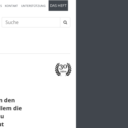
DAS HEFT
S
KONTAKT
UNTERSTÜTZUNG
Suche
nach:
en den
llem die
zu
ut