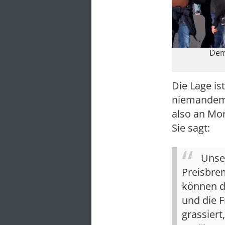
Dem
Die Lage is
niemandem 
also an Mo
Sie sagt:
Unse
Preisbre
können di
und die F
grassiert