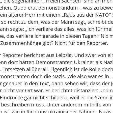
, die sogenannten „Freien Sachsen“ sind an meh
 sehen. Quod erat demonstrandum – was zu bewe
in älterer Herr mit einem „Raus aus der NATO“-
 so recht zu dem, was der Mann sagt, schreibt de
nn sagte: „Ich verliere das alles, was ich für mei
e, das verliere ich gerade in diesen Tagen.“ Nix
s Zusammenhänge gibt? Nicht für den Reporter.
r Reporter berichtet aus Leipzig. Und zwar von e
enn dort hätten Demonstranten Ukrainer als Naz
Entsetzen allüberall. Eigentlich ist die Rolle doch
monstranten doch die Nazis. Wie also war es in L
 genauer in den Text, dann sehen wir, dass der J
r nicht vor Ort war. Er berichtet distanziert und n
Eindrücke gar nicht schildern, weil er die Szene 
 beschreiben muss. Unter anderem mithilfe von 
n ist, wie in Richtung ukrainischer Fahnen „Nazis