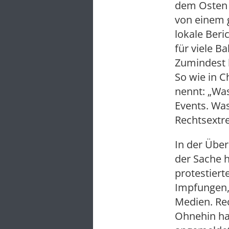
dem Osten h
von einem 
lokale Ber
für viele B
Zumindest k
So wie in C
nennt: „Wa
Events. Wa
Rechtsextr
In der Über
der Sache h
protestier
Impfungen, 
Medien. Rec
Ohnehin ha