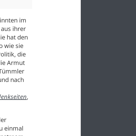
sinnten im
 aus ihrer
ie hat den
o wie sie
litik, die
die Armut
. Tümmler
 und nach
enkseiten
,
der
au einmal