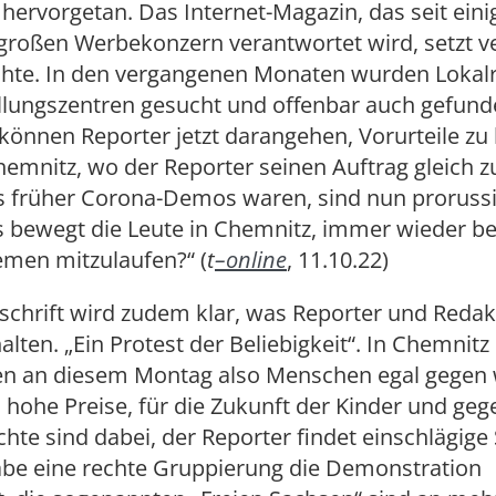
ervorgetan. Das Internet-Magazin, das seit eini
großen Werbekonzern verantwortet wird, setzt ve
ichte. In den vergangenen Monaten wurden Lokal
allungszentren gesucht und offenbar auch gefund
önnen Reporter jetzt darangehen, Vorurteile zu 
hemnitz, wo der Reporter seinen Auftrag gleich z
s früher Corona-Demos waren, sind nun proruss
s bewegt die Leute in Chemnitz, immer wieder be
emen mitzulaufen?“ (
t
–
o
nline
, 11.10.22)
schrift wird zudem klar, was Reporter und Redak
alten. „Ein Protest der Beliebigkeit“. In Chemnitz
ten an diesem Montag also Menschen egal gegen
hohe Preise, für die Zukunft der Kinder und geg
hte sind dabei, der Reporter findet einschlägige
be eine rechte Gruppierung die Demonstration