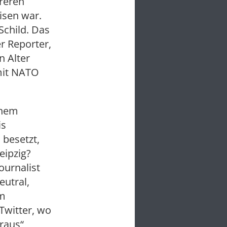
reren
isen war.
Schild. Das
r Reporter,
n Alter
 mit NATO
inem
is
 besetzt,
eipzig?
ournalist
eutral,
im
Twitter, wo
 raus“