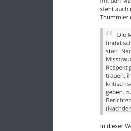
mit den Me
steht auch
Thümmler d
Die 
findet sc
statt. Na
Misstraue
Respekt g
trauen, 
kritisch
geben, zu
Berichter
(
Nachden
In dieser W