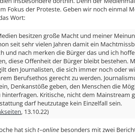
dien insbesondere dorthin. Denn der Medienma
 im Fokus der Proteste. Geben wir noch einmal 
as Wort:
Medien besitzen große Macht und meiner Meinu
hon seit sehr vielen Jahren damit ein Machtmiss
ch und nach merken die Bürger das und ich hoffe
n, diese Offenheit der Bürger bleibt bestehen. 
ilt den Journalisten, die sich immer noch oder w
ihrem Berufsethos gerecht zu werden. Journalis
 sein, Denkanstöße geben, den Menschen die Mögl
 hinterfragen. Kritische, nicht dem Mainstream g
stattung darf heutzutage kein Einzelfall sein.
kseiten
, 13.10.22)
oche hat sich
t
–
o
nline
besonders mit zwei Berich