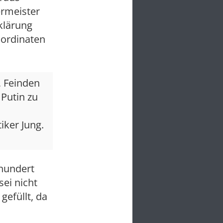
rmeister
klärung
oordinaten
, Feinden
Putin zu
iker Jung.
 hundert
ei nicht
gefüllt, da