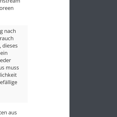
instream
Moreen
ng nach
brauch
, dieses
Mein
ieder
mus muss
ichkeit
efällige
ten aus