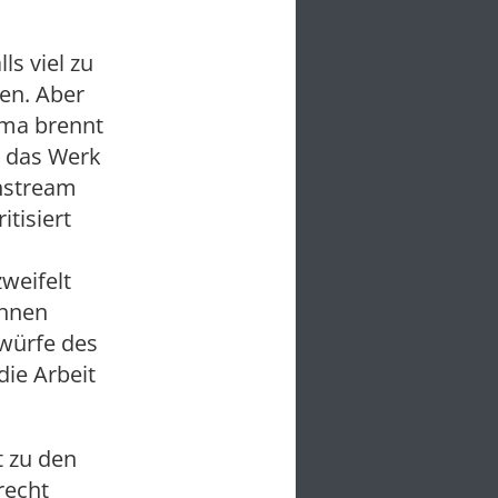
ls viel zu
ken. Aber
ema brennt
d das Werk
instream
itisiert
weifelt
ihnen
rwürfe des
die Arbeit
t zu den
recht