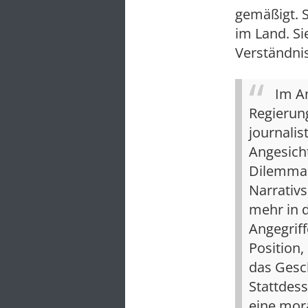
gemäßigt. S
im Land. Si
Verständnis 
Im A
Regierung
journalis
Angesicht
Dilemma 
Narrativs
mehr in d
Angegrif
Position,
das Gesc
Stattdess
eine mora