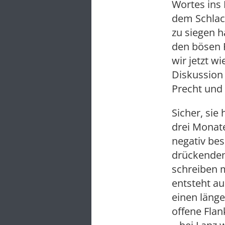
Wortes ins 
dem Schlac
zu siegen 
den bösen 
wir jetzt w
Diskussion 
Precht und 
Sicher, sie
drei Monate
negativ bes
drückenden
schreiben 
entsteht a
einen länge
offene Fla