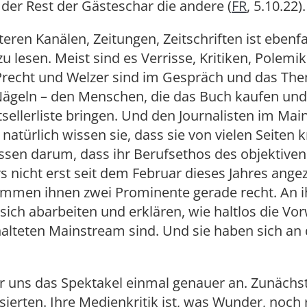
 der Rest der Gästeschar die andere (
FR
, 5.10.22).
teren Kanälen, Zeitungen, Zeitschriften ist ebenfal
u lesen. Meist sind es Verrisse, Kritiken, Polemi
. Precht und Welzer sind im Gespräch und das Th
Nägeln – den Menschen, die das Buch kaufen un
tsellerliste bringen. Und den Journalisten im Ma
atürlich wissen sie, dass sie von vielen Seiten kr
ssen darum, dass ihr Berufsethos des objektiven
 nicht erst seit dem Februar dieses Jahres angez
ommen ihnen zwei Prominente gerade recht. An 
sich abarbeiten und erklären, wie haltlos die Vo
alteten Mainstream sind. Und sie haben sich an 
r uns das Spektakel einmal genauer an. Zunächs
isierten. Ihre Medienkritik ist, was Wunder, noch 