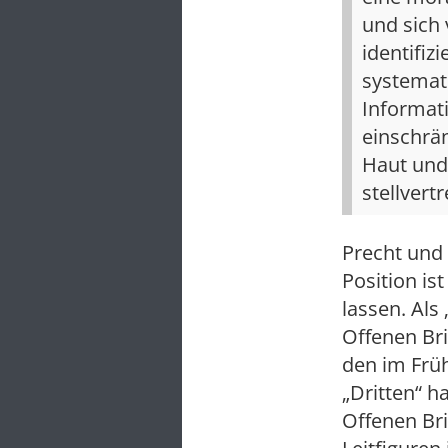
und sich 
identifiz
systemat
Informati
einschrän
Haut und 
stellver
Precht und 
Position is
lassen. Als
Offenen Br
den im Früh
„Dritten“ h
Offenen Bri