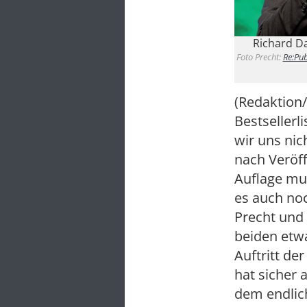
Richard Da
Foto Precht:
Re:Pu
(Redaktion/
Bestsellerl
wir uns nic
nach Veröff
Auflage mu
es auch noc
Precht und 
beiden etw
Auftritt de
hat sicher 
dem endlich