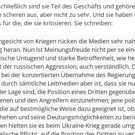
chließlich sind sie Teil des Geschäfts und gehören
e scheren aus, aber nicht zu sehr. Und sie haben 
für die, die sie kritisieren. Sie schreiben:
ngesicht von Kriegen rücken die Medien sehr nah
 heran. Nun ist Meinungsfreude nicht per se ein
tische Untugend und starke Betroffenheit, wie h
 der russischen Aggression, auch verständlich. 
bei der konzertierten Übernahme des Regierung
 durch sämtliche Leitmedien aber ist, dass sie nu
er Lage sind, die Position eines Dritten gegenüb
fenen und den Angreifern einzunehmen; jene poli
 die auf bestmögliche Weise dazu geeignet ist, ob
hehen und seine Deutungsmöglichkeiten zu beri
en hielten sie es beim Ukraine-Krieg gerade umg
lische Pflicht, auf die Position des Dritten zu ve