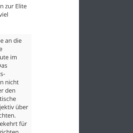
 zur Elite
viel
e an die
e
eute im
Das
s-
n nicht
er den
tische
jektiv über
chten.
ekehrt für
rzichten