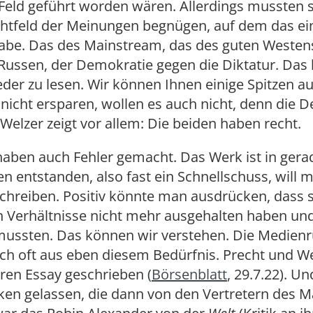
Feld geführt worden wären. Allerdings mussten s
htfeld der Meinungen begnügen, auf dem das ein
habe. Das des Mainstream, das des guten Westen
Russen, der Demokratie gegen die Diktatur. D
ieder zu lesen. Wir können Ihnen einige Spitzen a
nicht ersparen, wollen es auch nicht, denn die 
Welzer zeigt vor allem: Die beiden haben recht.
 haben auch Fehler gemacht. Das Werk ist in ger
n entstanden, also fast ein Schnellschuss, will 
chreiben. Positiv könnte man ausdrücken, dass s
 Verhältnisse nicht mehr ausgehalten haben und
mussten. Das können wir verstehen. Die Medien
uch oft aus eben diesem Bedürfnis. Precht und W
ren Essay geschrieben (
Börsenblatt
, 29.7.22). Un
nken gelassen, die dann von den Vertretern des 