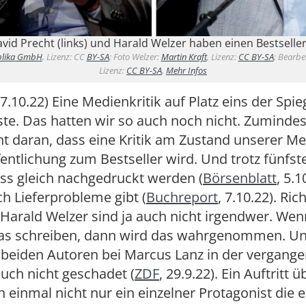
vid Precht (links) und Harald Welzer haben einen Bestseller
blika GmbH
, Lizenz: CC
BY-SA
; Foto Welzer:
Martin Kraft
, Lizenz:
CC BY-SA
; Bearbe
Lizenz:
CC BY-SA
,
Mehr Infos
7.10.22) Eine Medienkritik auf Platz eins der Spie
iste. Das hatten wir so auch noch nicht. Zumindes
ht daran, dass eine Kritik am Zustand unserer Me
entlichung zum Bestseller wird. Und trotz fünfste
ss gleich nachgedruckt werden (
Börsenblatt
, 5.
h Lieferprobleme gibt (
Buchreport
, 7.10.22). Ri
Harald Welzer sind ja auch nicht irgendwer. Wen
as schreiben, dann wird das wahrgenommen. Un
r beiden Autoren bei Marcus Lanz in der vergan
auch nicht geschadet (
ZDF
, 29.9.22). Ein Auftritt ü
 einmal nicht nur ein einzelner Protagonist die e