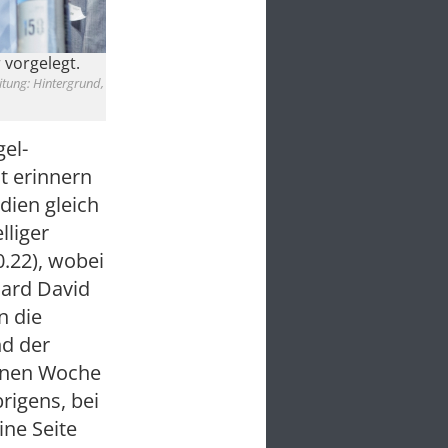
 vorgelegt.
itung: Hintergrund,
gel-
t erinnern
dien gleich
lliger
10.22), wobei
chard David
n die
d der
genen Woche
brigens, bei
ine Seite