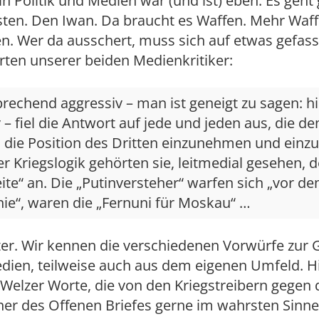
 in Politik und Medien war (und ist) eben: Es geh
sten. Den Iwan. Da braucht es Waffen. Mehr Waf
n. Wer da ausschert, muss sich auf etwas gefas
ten unserer beiden Medienkritiker:
rechend aggressiv – man ist geneigt zu sagen: hi
 – fiel die Antwort auf jede und jeden aus, die d
 die Position des Dritten einzunehmen und einzu
r Kriegslogik gehörten sie, leitmedial gesehen, d
te“ an. Die „Putinversteher“ warfen sich „vor de
nie“, waren die „Fernuni für Moskau“ …
ter. Wir kennen die verschiedenen Vorwürfe zur 
ien, teilweise auch aus dem eigenen Umfeld. Hie
Welzer Worte, die von den Kriegstreibern gegen 
ner des Offenen Briefes gerne im wahrsten Sinne