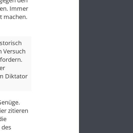
t gegen den
fen. Immer
st machen.
storisch
en Versuch
fordern.
er
m Diktator
Genüge.
r zitieren
die
 des