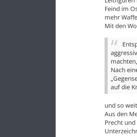
Leitfiguren
Feind im O
mehr Waffe
Mit den Wor
Entsp
aggressiv
machten,
Nach eine
„Gegensei
auf die K
und so wei
Aus den Med
Precht und 
Unterzeich