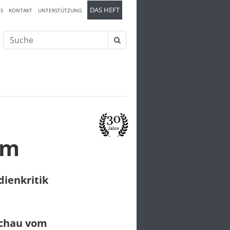
DAS HEFT
S
KONTAKT
UNTERSTÜTZUNG
Suche
nach:
am
ienkritik
schau vom