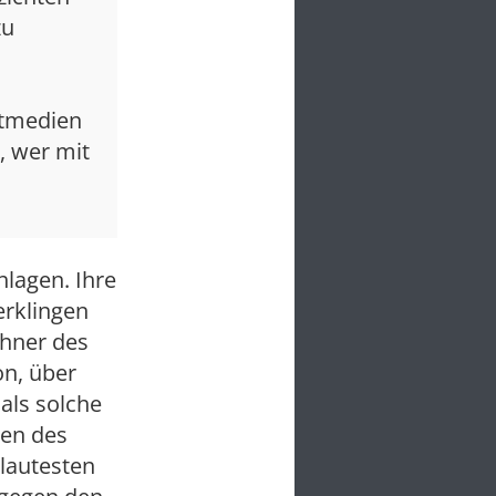
zu
itmedien
n, wer mit
hlagen. Ihre
erklingen
chner des
on, über
 als solche
gen des
 lautesten