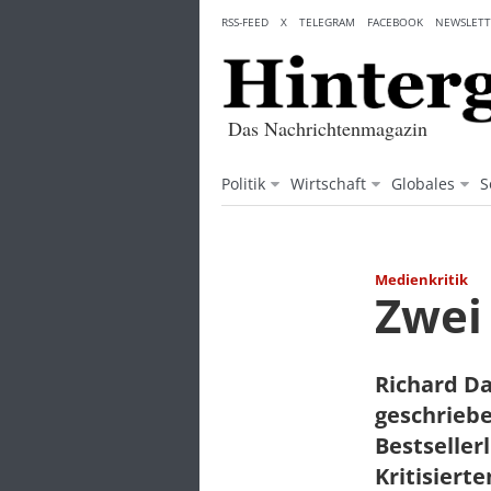
Skip
RSS-FEED
X
TELEGRAM
FACEBOOK
NEWSLETT
to
content
Das Nachrichtenmagazin
Politik
Wirtschaft
Globales
S
Medienkritik
Zwei
Richard Da
geschriebe
Bestsellerl
Kritisiert