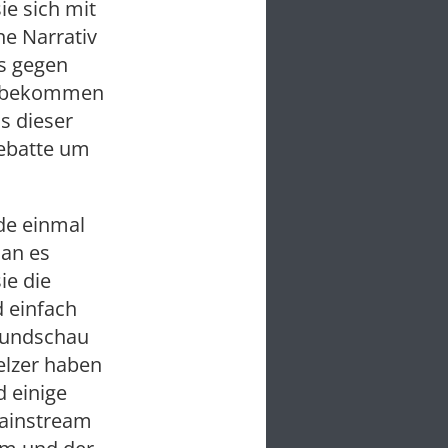
ie sich mit
e Narrativ
s gegen
as bekommen
us dieser
Debatte um
ade einmal
man es
ie die
 einfach
rundschau
elzer haben
d einige
Mainstream