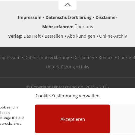
Impressum
Datenschutzerklärung
Disclaimer
Mehr erfahren:
Über uns
Verlag:
Das Heft
Bestellen
Abo kündigen
Online-Archiv
Impressum
Datenschutzerklärung
Disclaimer
Kontakt
Cookie-R
Unterstützung
Links
© Copyright Hintergrund.de, 2015 - 2026
Cookie-Zustimmung verwalten
Zum Newsletter jetzt kostenlos anmelden
Cookies, um
diesen
erscheint ca. alle 4 Wochen
eutige IDs auf
Akzeptieren
zurückziehst,
E-Mail