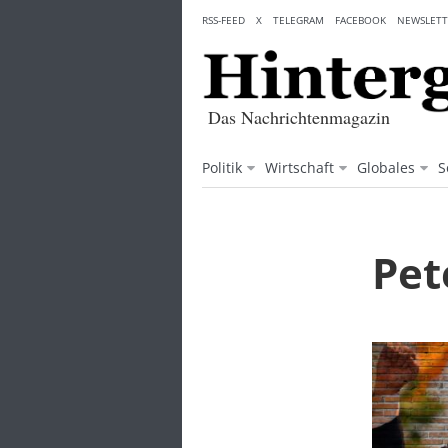
Skip
RSS-FEED
X
TELEGRAM
FACEBOOK
NEWSLETT
to
content
Das Nachrichtenmagazin
Politik
Wirtschaft
Globales
S
Pet