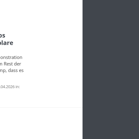
ps
olare
onstration
m Rest der
mp, dass es
04.2026 in: