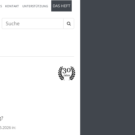
DAS HEFT
S
KONTAKT
UNTERSTÜTZUNG
Suche
nach:
n
g?
.2026 in: