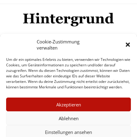
Cookie-Zustimmung
verwalten
Impressum
Datenschutzerklärung
Disclaimer
Um dir ein optimales Erlebnis zu bieten, verwenden wir Technologien wie
Mehr
Cookies, um Geräteinformationen zu speichern und/oder darauf
zuzugreifen. Wenn du diesen Technologien zustimmst, können wir Daten
wie das Surfverhalten oder eindeutige IDs auf dieser Website
© Copyright Hintergrund.de, 2015 - 2026
verarbeiten. Wenn du deine Zustimmung nicht erteilst oder zurückziehst,
können bestimmte Merkmale und Funktionen beeinträchtigt werden.
Zum Newsletter jetzt kostenlos
×
anmelden
Akzeptieren
GUTER JOURNALISMUS
erscheint ca. alle 4 Wochen
KOSTET GELD
Ablehnen
E-Mail
Einstellungen ansehen
UNTERSTÜTZEN SIE