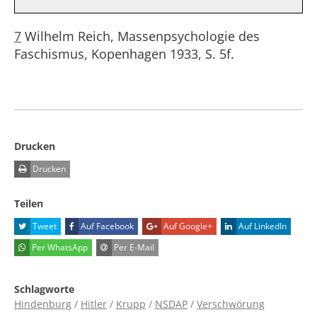
7
Wilhelm Reich, Massenpsychologie des
Faschismus, Kopenhagen 1933, S. 5f.
Drucken
Drucken
Teilen
Tweet
Auf Facebook
Auf Google+
Auf LinkedIn
Per WhatsApp
Per E-Mail
Schlagworte
Hindenburg
/
Hitler
/
Krupp
/
NSDAP
/
Verschwörung