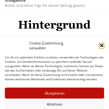
Schlagworte
Bisher sind keine Tags für diesen Beitrag gesetzt.
Cookie-Zustimmung
verwalten
Impressum
Datenschutzerklärung
Disclaimer
Um dir ein optimales Erlebnis zu bieten, verwenden wir Technologien wie
Mehr
Cookies, um Geräteinformationen zu speichern und/oder darauf
zuzugreifen. Wenn du diesen Technologien zustimmst, können wir Daten
wie das Surfverhalten oder eindeutige IDs auf dieser Website
© Copyright Hintergrund.de, 2015 - 2026
verarbeiten. Wenn du deine Zustimmung nicht erteilst oder zurückziehst,
können bestimmte Merkmale und Funktionen beeinträchtigt werden.
Zum Newsletter jetzt kostenlos
×
anmelden
Akzeptieren
GUTER JOURNALISMUS
erscheint ca. alle 4 Wochen
KOSTET GELD
Ablehnen
E-Mail