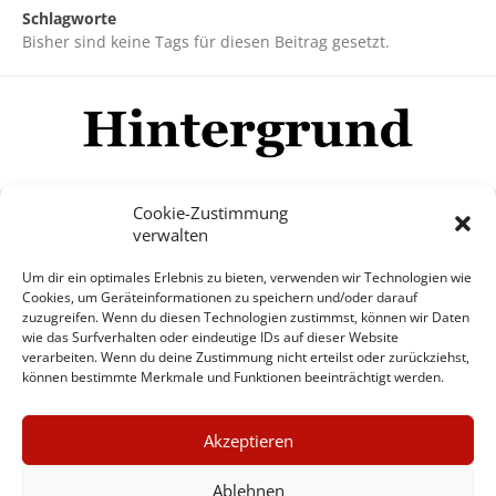
Schlagworte
Bisher sind keine Tags für diesen Beitrag gesetzt.
Cookie-Zustimmung
verwalten
Impressum
Datenschutzerklärung
Disclaimer
Um dir ein optimales Erlebnis zu bieten, verwenden wir Technologien wie
Mehr
Cookies, um Geräteinformationen zu speichern und/oder darauf
zuzugreifen. Wenn du diesen Technologien zustimmst, können wir Daten
wie das Surfverhalten oder eindeutige IDs auf dieser Website
© Copyright Hintergrund.de, 2015 - 2026
verarbeiten. Wenn du deine Zustimmung nicht erteilst oder zurückziehst,
können bestimmte Merkmale und Funktionen beeinträchtigt werden.
Zum Newsletter jetzt kostenlos
×
anmelden
Akzeptieren
GUTER JOURNALISMUS
erscheint ca. alle 4 Wochen
KOSTET GELD
Ablehnen