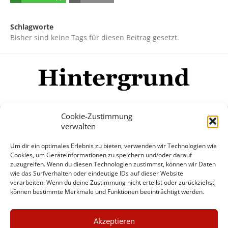
Schlagworte
Bisher sind keine Tags für diesen Beitrag gesetzt.
Cookie-Zustimmung
verwalten
Impressum
Datenschutzerklärung
Disclaimer
Um dir ein optimales Erlebnis zu bieten, verwenden wir Technologien wie
Mehr
Cookies, um Geräteinformationen zu speichern und/oder darauf
zuzugreifen. Wenn du diesen Technologien zustimmst, können wir Daten
wie das Surfverhalten oder eindeutige IDs auf dieser Website
© Copyright Hintergrund.de, 2015 - 2026
verarbeiten. Wenn du deine Zustimmung nicht erteilst oder zurückziehst,
können bestimmte Merkmale und Funktionen beeinträchtigt werden.
Zum Newsletter jetzt kostenlos
×
anmelden
Akzeptieren