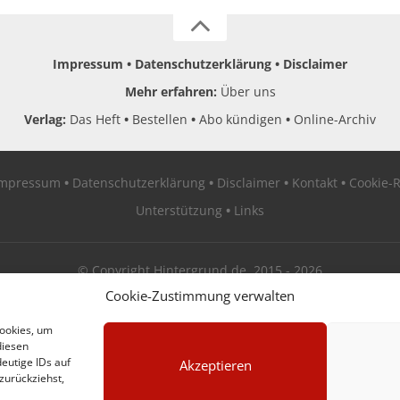
Impressum
Datenschutzerklärung
Disclaimer
Mehr erfahren:
Über uns
Verlag:
Das Heft
Bestellen
Abo kündigen
Online-Archiv
Impressum
Datenschutzerklärung
Disclaimer
Kontakt
Cookie-R
Unterstützung
Links
© Copyright Hintergrund.de, 2015 - 2026
Cookie-Zustimmung verwalten
Zum Newsletter jetzt kostenlos anmelden
Cookies, um
diesen
erscheint ca. alle 4 Wochen
eutige IDs auf
Akzeptieren
zurückziehst,
E-Mail