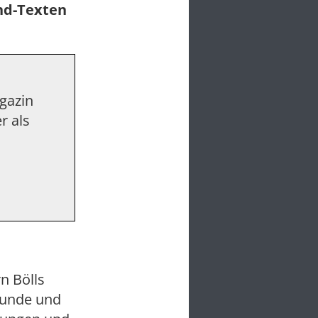
und-Texten
agazin
r als
n Bölls
eunde und