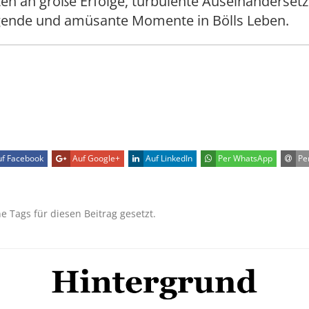
en an große Erfolge, turbulente Auseinanderset
ende und amüsante Momente in Bölls Leben.
f Facebook
Auf Google+
Auf LinkedIn
Per WhatsApp
Per
ne Tags für diesen Beitrag gesetzt.