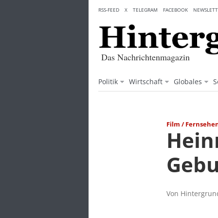
Skip
RSS-FEED
X
TELEGRAM
FACEBOOK
NEWSLETT
to
content
Das Nachrichtenmagazin
Politik
Wirtschaft
Globales
S
Film / Fernsehe
Heinr
Gebu
Von Hintergrund