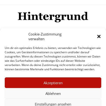
Cookie-Zustimmung
verwalten
Impressum
Datenschutzerklärung
Disclaimer
Um dir ein optimales Erlebnis zu bieten, verwenden wir Technologien wie
Mehr
Cookies, um Geräteinformationen zu speichern und/oder darauf
zuzugreifen. Wenn du diesen Technologien zustimmst, können wir Daten
wie das Surfverhalten oder eindeutige IDs auf dieser Website
© Copyright Hintergrund.de, 2015 - 2026
verarbeiten. Wenn du deine Zustimmung nicht erteilst oder zurückziehst,
können bestimmte Merkmale und Funktionen beeinträchtigt werden.
Zum Newsletter jetzt kostenlos
×
anmelden
Akzeptieren
GUTER JOURNALISMUS
erscheint ca. alle 4 Wochen
KOSTET GELD
Ablehnen
E-Mail
Einstellungen ansehen