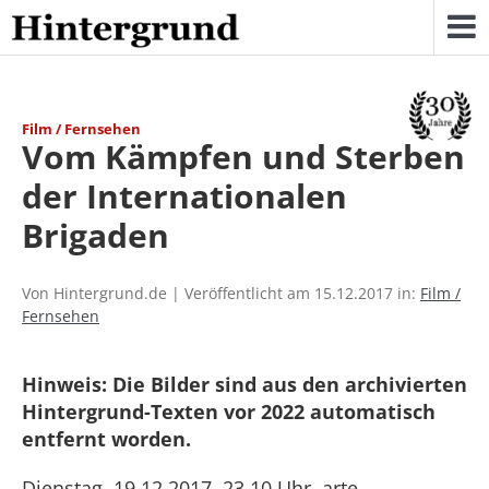
Skip
to
content
Film / Fernsehen
Vom Kämpfen und Sterben
der Internationalen
Brigaden
Von Hintergrund.de | Veröffentlicht am 15.12.2017 in:
Film /
Fernsehen
Hinweis: Die Bilder sind aus den archivierten
Hintergrund-Texten vor 2022 automatisch
entfernt worden.
Dienstag, 19.12.2017, 23.10 Uhr, arte