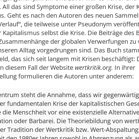
. All das sind Symptome einer großen Krise, der 
us. Geht es nach den Autoren des neuen Samme
erlauf“, die teilweise unter Pseudonym veröffent
r Kapitalismus selbst die Krise. Die Beiträge des
e Zusammenhänge der globalen Verwerfungen zu 
unseren Alltag vorgedrungen sind. Das Buch sta
d, das sich seit langem mit Krisen beschäftigt: 
 in diesem Fall der Website
wertkritik.org.
In ihrer
ellung formulieren die Autoren unter anderem:
entrum steht die Annahme, dass wir gegenwärtig 
r fundamentalen Krise der kapitalistischen Gese
e die Menschheit vor eine existenzielle Alternative 
tion oder Barbarei. Die Theoriebildung von wert
der Tradition der Wertkritik bzw. Wert-Abspaltungs
eit den 1980er Jahren sowohl in Abgrenzung als a