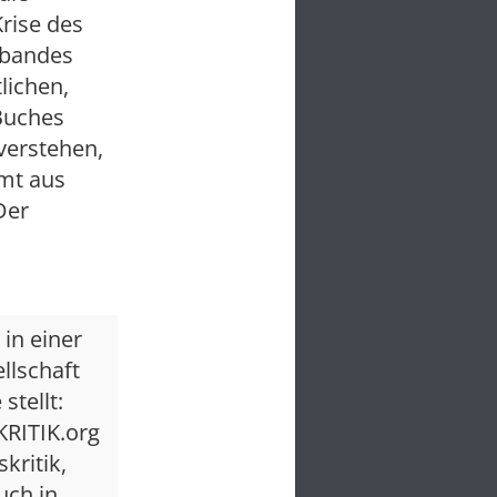
Krise des
lbandes
lichen,
 Buches
verstehen,
mmt aus
Der
in einer
llschaft
stellt:
KRITIK.org
kritik,
uch in