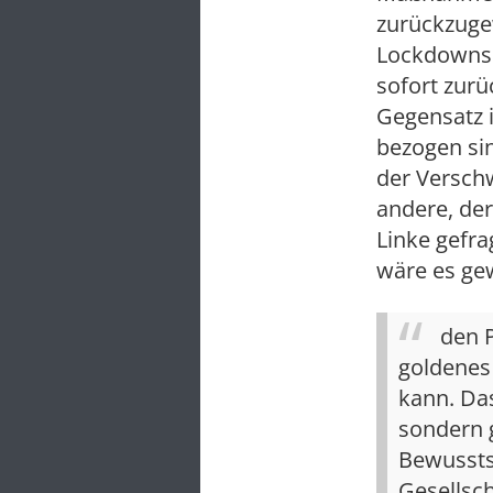
zurückzuge
Lockdowns 
sofort zur
Gegensatz i
bezogen sin
der Verschw
andere, der
Linke gefra
wäre es ge
den P
goldenes 
kann. Das
sondern g
Bewussts
Gesellsch