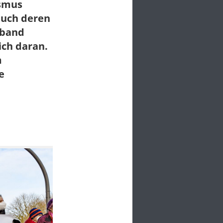
ismus
auch deren
lband
ich daran.
m
e