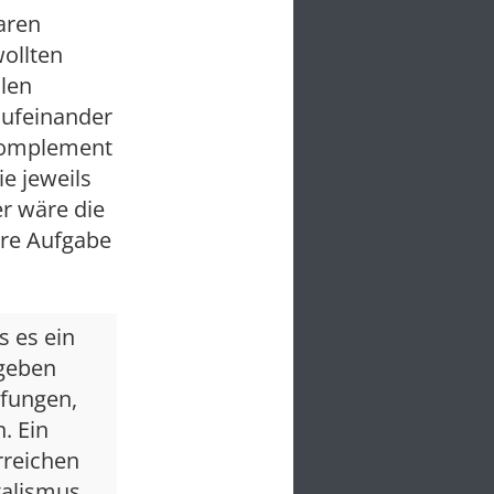
aren
ollten
len
 aufeinander
 Komplement
ie jeweils
r wäre die
hre Aufgabe
s es ein
 geben
rfungen,
. Ein
rreichen
talismus