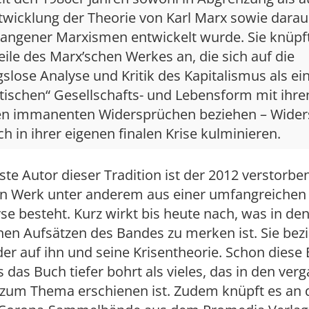
twicklung der Theorie von Karl Marx sowie darau
angener Marxismen entwickelt wurde. Sie knüpft
eile des Marx’schen Werkes an, die sich auf die
lose Analyse und Kritik des Kapitalismus als ei
stischen“ Gesellschafts- und Lebensform mit ihre
igen immanenten Widersprüchen beziehen – Wider
lich in ihrer eigenen finalen Krise kulminieren.
ste Autor dieser Tradition ist der 2012 verstorbe
en Werk unter anderem aus einer umfangreichen
se besteht. Kurz wirkt bis heute nach, was in de
en Aufsätzen des Bandes zu merken ist. Sie bez
r auf ihn und seine Krisentheorie. Schon diese
s das Buch tiefer bohrt als vieles, das in den ve
 zum Thema erschienen ist. Zudem knüpft es an 