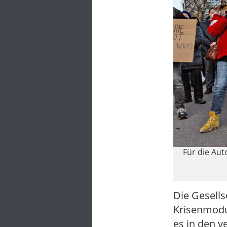
Für die Aut
Die Gesellsc
Krisenmodus
es in den v