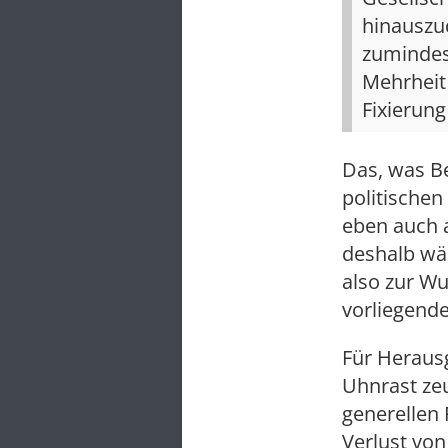
hinauszu
zumindes
Mehrheit
Fixierung
Das, was Be
politischen
eben auch 
deshalb wär
also zur Wu
vorliegend
Für Heraus
Uhnrast ze
generellen R
Verlust von