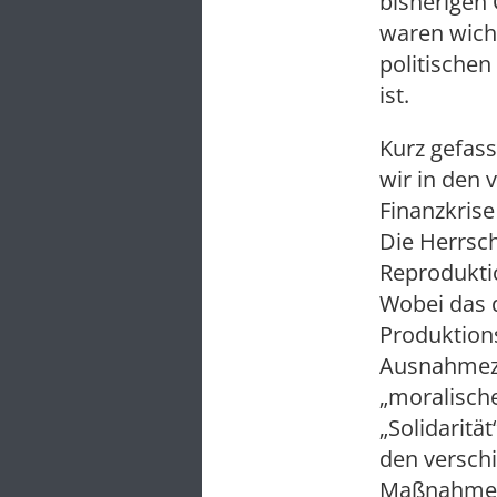
bisherigen
waren wicht
politischen
ist.
Kurz gefass
wir in den 
Finanzkrise
Die Herrsc
Reprodukti
Wobei das d
Produktion
Ausnahmezu
„moralisch
„Solidaritä
den versch
Maßnahmen,