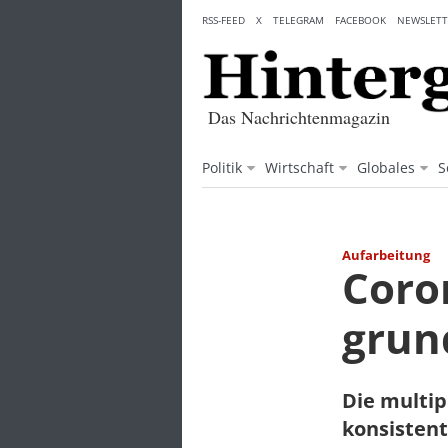
Skip
RSS-FEED
X
TELEGRAM
FACEBOOK
NEWSLETT
to
content
Das Nachrichtenmagazin
Politik
Wirtschaft
Globales
S
Aufarbeitung
Coro
grun
Die multip
konsistent