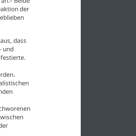
 an.
Beide
eaktion der
geblieben
 aus, dass
- und
festierte.
rden.
alistischen
enden
eschworenen
 Zwischen
der