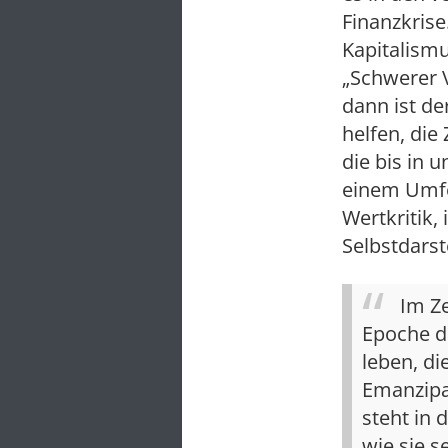
Finanzkrise
Kapitalism
„Schwerer V
dann ist de
helfen, di
die bis in 
einem Umfel
Wertkritik,
Selbstdarst
Im Z
Epoche de
leben, di
Emanzipa
steht in 
wie sie s