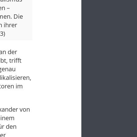
en –
men. Die
 ihrer
3)
an der
, trifft
 genau
ikalisieren,
toren im
xander von
einem
für den
ger