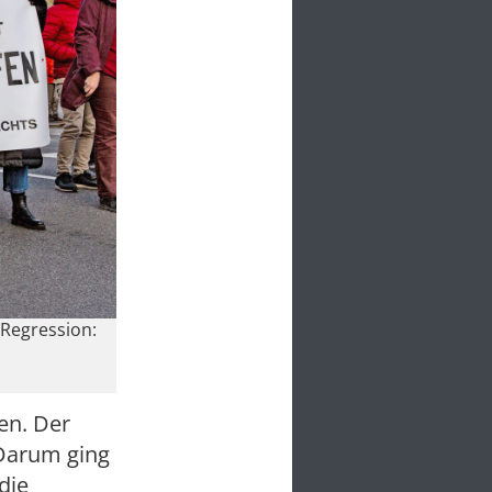
 Regression:
ben. Der
 Darum ging
die