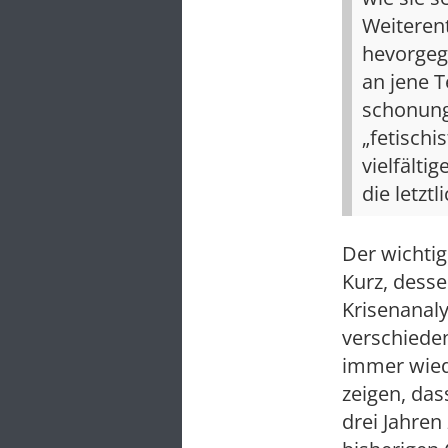
Weiteren
hevorgeg
an jene T
schonungs
„fetischi
vielfält
die letzt
Der wichtig
Kurz, dess
Krisenanaly
verschieden
immer wiede
zeigen, das
drei Jahren