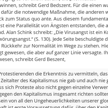
winnen, schreibt Gerd Bedszent. Für die einen w
dafür die notwendige Maßnahme, die anderen w
ück zum Status quo ante. Aus diesem fundamenta
st eine Parallelität von Ängsten entstanden, die
d. Alan Schink schreibt: „Die Virusangst ist ein
örungsangst.“ (S. 130). Jede Seite beschuldigte d
 Rückkehr zur Normalität im Wege zu stehen. Hie
gt gewesen, die aber auf ganzer Linie versagte. I
wesen, schreibt Gerd Beszent,
rotestierenden die Erkenntnis zu vermitteln, das
Zeitalter des Kapitalismus nie gab und auch nie
s sich Proteste also nicht gegen einzelne Verwe
egen den Kapitalismus insgesamt richten sollten
ein von all den Ungeheuerlichkeiten unserer glo
aft ist erste Voraussetzung dafür, über den Kapi