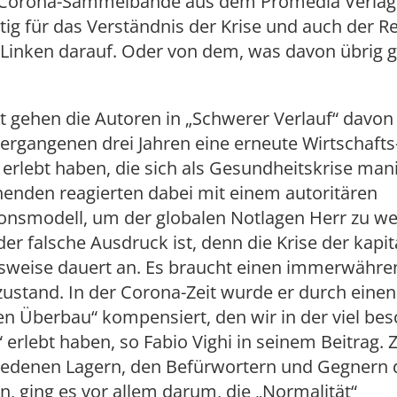
 Corona-Sammelbände aus dem Promedia Verlag
ig für das Verständnis der Krise und auch der R
 Linken darauf. Oder von dem, was davon übrig 
t gehen die Autoren in „Schwerer Verlauf“ davon
vergangenen drei Jahren eine erneute Wirtschafts
 erlebt haben, die sich als Gesundheitskrise mani
henden reagierten dabei mit einem autoritären
onsmodell, um der globalen Notlagen Herr zu we
er falsche Ausdruck ist, denn die Krise der kapit
sweise dauert an. Es braucht einen immerwähr
stand. In der Corona-Zeit wurde er durch einen
en Überbau“ kompensiert, den wir in der viel b
t“ erlebt haben, so Fabio Vighi in seinem Beitrag.
iedenen Lagern, den Befürwortern und Gegnern 
 ging es vor allem darum, die „Normalität“