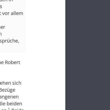
s
 vor allem
ner
n
sprüche,
ne Robert
n
iehen sich
 Bezüge
rgangenen
die beiden
1