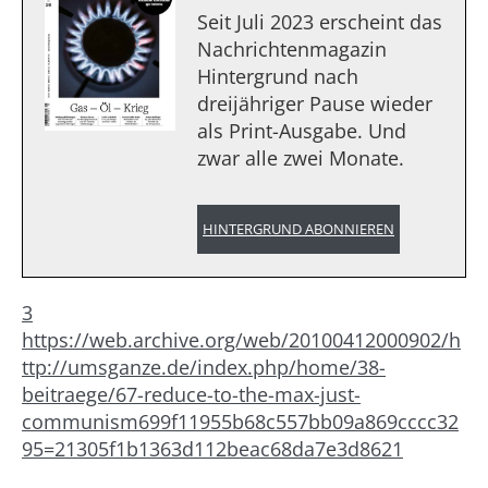
Seit Juli 2023 erscheint das
Nachrichtenmagazin
Hintergrund nach
dreijähriger Pause wieder
als Print-Ausgabe. Und
zwar alle zwei Monate.
HINTERGRUND ABONNIEREN
3
https://web.archive.org/web/20100412000902/h
ttp://umsganze.de/index.php/home/38-
beitraege/67-reduce-to-the-max-just-
communism699f11955b68c557bb09a869cccc32
95=21305f1b1363d112beac68da7e3d8621