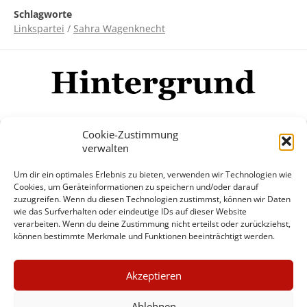
Schlagworte
Linkspartei
/
Sahra Wagenknecht
Cookie-Zustimmung
verwalten
Impressum
Datenschutzerklärung
Disclaimer
Um dir ein optimales Erlebnis zu bieten, verwenden wir Technologien wie
Mehr
Cookies, um Geräteinformationen zu speichern und/oder darauf
zuzugreifen. Wenn du diesen Technologien zustimmst, können wir Daten
wie das Surfverhalten oder eindeutige IDs auf dieser Website
© Copyright Hintergrund.de, 2015 - 2026
verarbeiten. Wenn du deine Zustimmung nicht erteilst oder zurückziehst,
können bestimmte Merkmale und Funktionen beeinträchtigt werden.
Zum Newsletter jetzt kostenlos
×
anmelden
Akzeptieren
GUTER JOURNALISMUS
erscheint ca. alle 4 Wochen
KOSTET GELD
Ablehnen