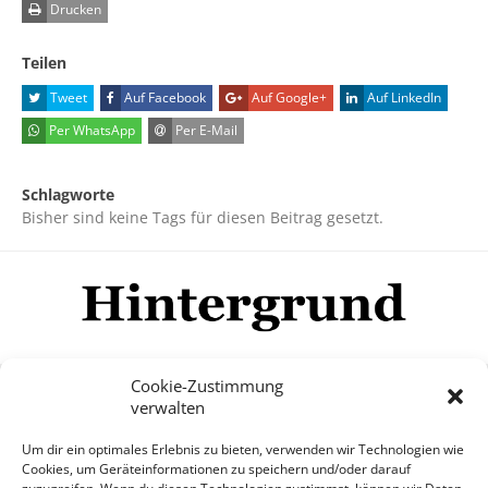
Drucken
Teilen
Tweet
Auf Facebook
Auf Google+
Auf LinkedIn
Per WhatsApp
Per E-Mail
Schlagworte
Bisher sind keine Tags für diesen Beitrag gesetzt.
Cookie-Zustimmung
verwalten
Impressum
Datenschutzerklärung
Disclaimer
Um dir ein optimales Erlebnis zu bieten, verwenden wir Technologien wie
Mehr
Cookies, um Geräteinformationen zu speichern und/oder darauf