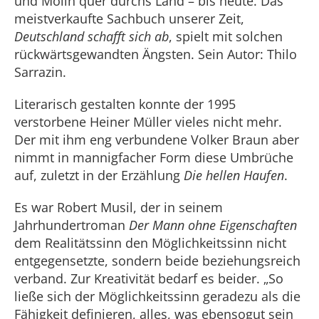
und Mölln quer durchs Land – bis heute. Das
meistverkaufte Sachbuch unserer Zeit,
Deutschland schafft sich ab
, spielt mit solchen
rückwärtsgewandten Ängsten. Sein Autor: Thilo
Sarrazin.
Literarisch gestalten konnte der 1995
verstorbene Heiner Müller vieles nicht mehr.
Der mit ihm eng verbundene Volker Braun aber
nimmt in mannigfacher Form diese Umbrüche
auf, zuletzt in der Erzählung
Die hellen Haufen
.
Es war Robert Musil, der in seinem
Jahrhundertroman
Der Mann ohne Eigenschaften
dem Realitätssinn den Möglichkeitssinn nicht
entgegensetzte, sondern beide beziehungsreich
verband. Zur Kreativität bedarf es beider. „So
ließe sich der Möglichkeitssinn geradezu als die
Fähigkeit definieren, alles, was ebensogut sein