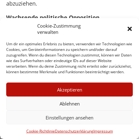
abzuziehen.
Wachsende politische Opposition
Cookie-Zustimmung
Unabhängig davon wie sich der militärische
verwalten
Aspekt der Besatzung entwickelt, sind die USA
Um dir ein optimales Erlebnis zu bieten, verwenden wir Technologien wie
politisch mit ihren ehrgeizigen Plänen nicht
Cookies, um Geräteinformationen zu speichern und/oder darauf
vorangekommen. Auf politischer Ebene wird der
zuzugreifen. Wenn du diesen Technologien zustimmst, können wir Daten
wie das Surfverhalten oder eindeutige IDs auf dieser Website
Gegenwind immer schärfer. Der überwiegende
verarbeiten. Wenn du deine Zustimmung nicht erteilst oder zurückziehst,
Teil der Bevölkerung hat – über
können bestimmte Merkmale und Funktionen beeinträchtigt werden.
Konfessionsgrenzen hinweg – die Nase
offensichtlich gründlich voll von der Besatzung,
×
Akzeptieren
der sektiererischen Politik der Regierung und
GUTER JOURNALISMUS
religiösem Extremismus generell. Auf dieser
KOSTET GELD
Ablehnen
Basis entstanden außerhalb und innerhalb der
von den Besatzern geschaffenen Institutionen
Einstellungen ansehen
UNTERSTÜTZEN SIE
breite nationale Bündnisse, die alle
HINTERGRUND
wesentlichen Vorhaben erfolgreich blockieren.
Cookie-Richtlinie
Datenschutzerklärung
Impressum