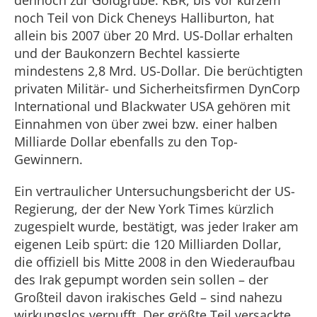
dennoch zur Goldgrube. KBR, bis vor kurzem
noch Teil von Dick Cheneys Halliburton, hat
allein bis 2007 über 20 Mrd. US-Dollar erhalten
und der Baukonzern Bechtel kassierte
mindestens 2,8 Mrd. US-Dollar. Die berüchtigten
privaten Militär- und Sicherheitsfirmen DynCorp
International und Blackwater USA gehören mit
Einnahmen von über zwei bzw. einer halben
Milliarde Dollar ebenfalls zu den Top-
Gewinnern.
Ein vertraulicher Untersuchungsbericht der US-
Regierung, der der New York Times kürzlich
zugespielt wurde, bestätigt, was jeder Iraker am
eigenen Leib spürt: die 120 Milliarden Dollar,
die offiziell bis Mitte 2008 in den Wiederaufbau
des Irak gepumpt worden sein sollen – der
Großteil davon irakisches Geld – sind nahezu
wirkungslos verpufft. Der größte Teil versackte