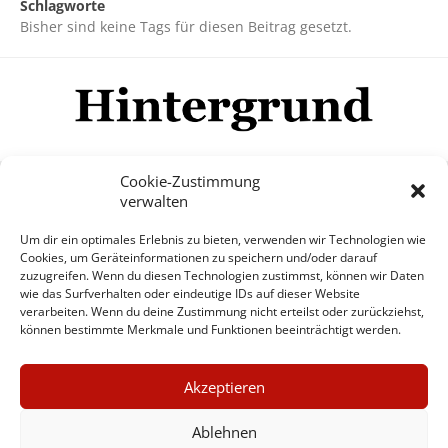
Schlagworte
Bisher sind keine Tags für diesen Beitrag gesetzt.
Cookie-Zustimmung
verwalten
Impressum
Datenschutzerklärung
Disclaimer
Um dir ein optimales Erlebnis zu bieten, verwenden wir Technologien wie
Mehr
Cookies, um Geräteinformationen zu speichern und/oder darauf
zuzugreifen. Wenn du diesen Technologien zustimmst, können wir Daten
wie das Surfverhalten oder eindeutige IDs auf dieser Website
© Copyright Hintergrund.de, 2015 - 2026
verarbeiten. Wenn du deine Zustimmung nicht erteilst oder zurückziehst,
können bestimmte Merkmale und Funktionen beeinträchtigt werden.
Zum Newsletter jetzt kostenlos
×
anmelden
Akzeptieren
GUTER JOURNALISMUS
erscheint ca. alle 4 Wochen
KOSTET GELD
Ablehnen