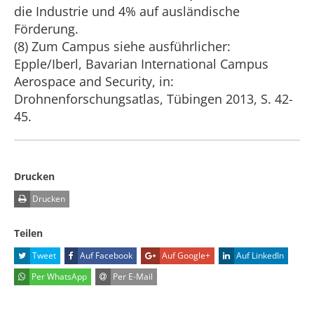
die Industrie und 4% auf ausländische
Förderung.
(8) Zum Campus siehe ausführlicher:
Epple/Iberl, Bavarian International Campus
Aerospace and Security, in:
Drohnenforschungsatlas, Tübingen 2013, S. 42-
45.
Drucken
Drucken
Teilen
Tweet
Auf Facebook
Auf Google+
Auf LinkedIn
Per WhatsApp
Per E-Mail