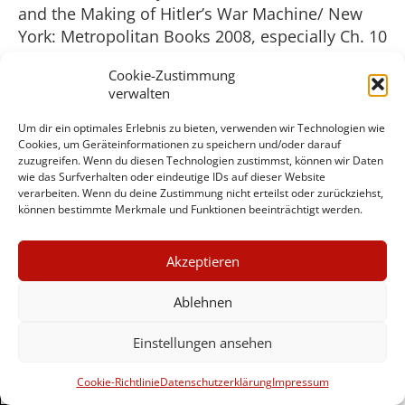
and the Making of Hitler’s War Machine/ New
York: Metropolitan Books 2008, especially Ch. 10
– 15.
Cookie-Zustimmung
(6) 6 Max Blumenthal op cit.
verwalten
(7) Daily Alert May 24, 25 (2010).
(8) Blumenthal (op cit).
Um dir ein optimales Erlebnis zu bieten, verwenden wir Technologien wie
Cookies, um Geräteinformationen zu speichern und/oder darauf
(9) Chris McGreal, “Revealed: How Israel Offered
zuzugreifen. Wenn du diesen Technologien zustimmst, können wir Daten
to Sell South Africa Nuclear Weapons” Guardian,
wie das Surfverhalten oder eindeutige IDs auf dieser Website
May
verarbeiten. Wenn du deine Zustimmung nicht erteilst oder zurückziehst,
können bestimmte Merkmale und Funktionen beeinträchtigt werden.
24, 2010.
(10) Associated Press, May 25, 2010; AFP May
×
25, 2010.
Akzeptieren
GUTER JOURNALISMUS
(11) Connie Bruck, “The Influencer”, The New
KOSTET GELD
Ablehnen
Yorker, May 10, 2010. Saban sagt, sein “größtes
Anliegen” wäre es, die amerikanische Politik
Einstellungen ansehen
“zum Schutz Israels” zu beeinflussen.
UNTERSTÜTZEN SIE
Wichtigstes Mittel dafür ist seine Beziehung zu
HINTERGRUND
Cookie-Richtlinie
Datenschutzerklärung
Impressum
Bill und Hillary Clinton, die er mit Spenden in