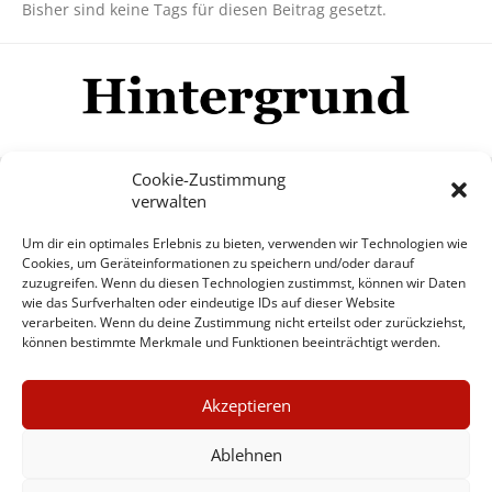
Bisher sind keine Tags für diesen Beitrag gesetzt.
Cookie-Zustimmung
verwalten
Impressum
Datenschutzerklärung
Disclaimer
Um dir ein optimales Erlebnis zu bieten, verwenden wir Technologien wie
Mehr
Cookies, um Geräteinformationen zu speichern und/oder darauf
zuzugreifen. Wenn du diesen Technologien zustimmst, können wir Daten
wie das Surfverhalten oder eindeutige IDs auf dieser Website
© Copyright Hintergrund.de, 2015 - 2026
verarbeiten. Wenn du deine Zustimmung nicht erteilst oder zurückziehst,
können bestimmte Merkmale und Funktionen beeinträchtigt werden.
Zum Newsletter jetzt kostenlos
×
anmelden
Akzeptieren
GUTER JOURNALISMUS
erscheint ca. alle 4 Wochen
KOSTET GELD
Ablehnen
E-Mail