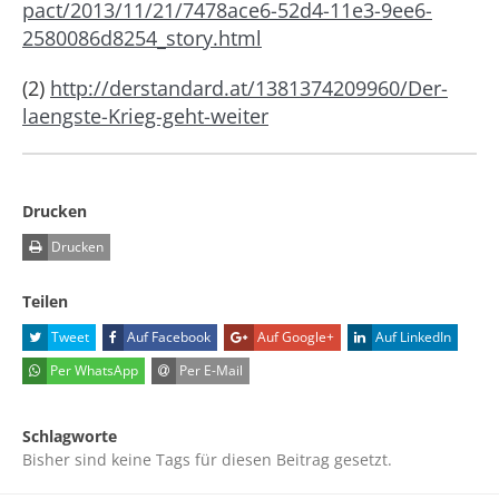
pact/2013/11/21/7478ace6-52d4-11e3-9ee6-
2580086d8254_story.html
(2)
http://derstandard.at/1381374209960/Der-
laengste-Krieg-geht-weiter
Drucken
Drucken
Teilen
Tweet
Auf Facebook
Auf Google+
Auf LinkedIn
Per WhatsApp
Per E-Mail
Schlagworte
Bisher sind keine Tags für diesen Beitrag gesetzt.