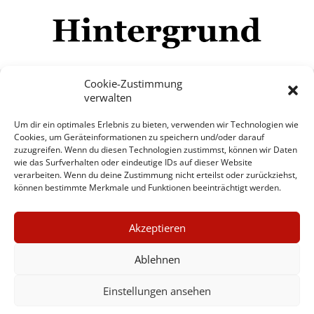
Cookie-Zustimmung
verwalten
Impressum
Datenschutzerklärung
Disclaimer
Um dir ein optimales Erlebnis zu bieten, verwenden wir Technologien wie
Mehr
Cookies, um Geräteinformationen zu speichern und/oder darauf
zuzugreifen. Wenn du diesen Technologien zustimmst, können wir Daten
wie das Surfverhalten oder eindeutige IDs auf dieser Website
© Copyright Hintergrund.de, 2015 - 2026
verarbeiten. Wenn du deine Zustimmung nicht erteilst oder zurückziehst,
können bestimmte Merkmale und Funktionen beeinträchtigt werden.
Zum Newsletter jetzt kostenlos
×
anmelden
Akzeptieren
GUTER JOURNALISMUS
erscheint ca. alle 4 Wochen
KOSTET GELD
Ablehnen
E-Mail
Einstellungen ansehen
UNTERSTÜTZEN SIE
HINTERGRUND
Anmelden