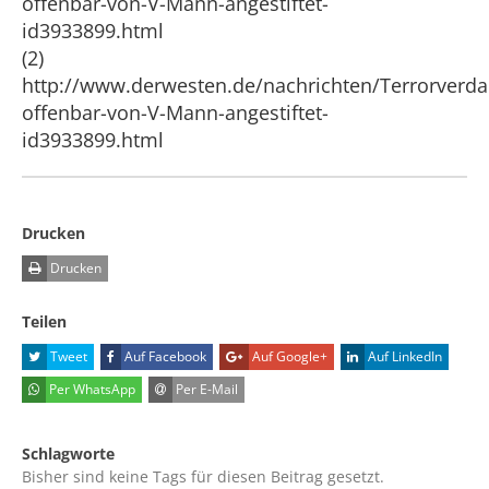
offenbar-von-V-Mann-angestiftet-
id3933899.html
(2)
http://www.derwesten.de/nachrichten/Terrorverda
offenbar-von-V-Mann-angestiftet-
id3933899.html
Drucken
Drucken
Teilen
Tweet
Auf Facebook
Auf Google+
Auf LinkedIn
Per WhatsApp
Per E-Mail
Schlagworte
Bisher sind keine Tags für diesen Beitrag gesetzt.