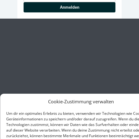
Anmelden
Cookie-Zustimmung verwalten
Um dir ein optimales Erlebnis zu bieten, verwenden wir Technologien wie Co
Geräteinformationen zu speichern und/oder darauf zuzugreifen. Wenn du di
Technologien zustimmst, können wir Daten wie das Surfverhalten oder einde
auf dieser Website verarbeiten. Wenn du deine Zustimmung nicht erteilst od
zurückziehst, können bestimmte Merkmale und Funktionen beeinträchtigt we